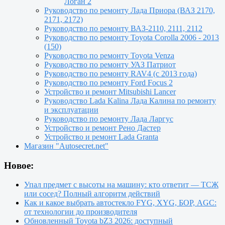
Логан 2
Руководство по ремонту Лада Приора (ВАЗ 2170,
2171, 2172)
Руководство по ремонту ВАЗ-2110, 2111, 2112
Руководство по ремонту Toyota Сorolla 2006 - 2013
(150)
Руководство по ремонту Toyota Venza
Руководство по ремонту УАЗ Патриот
Руководство по ремонту RAV4 (с 2013 года)
Руководство по ремонту Ford Focus 2
Устройство и ремонт Mitsubishi Lancer
Руководство Lada Kalina Лада Калина по ремонту
и эксплуатации
Руководство по ремонту Лада Ларгус
Устройство и ремонт Рено Дастер
Устройство и ремонт Lada Granta
Магазин "Autosecret.net"
Новое:
Упал предмет с высоты на машину: кто ответит — ТСЖ
или сосед? Полный алгоритм действий
Как и какое выбрать автостекло FYG, XYG, БОР, AGC:
от технологии до производителя
Обновленный Toyota bZ3 2026: доступный