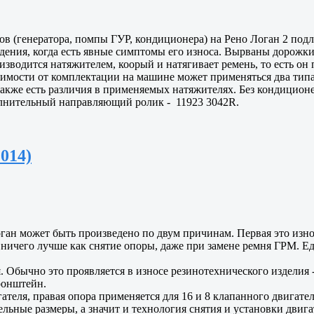
в (генератора, помпы ГУР, кондиционера) на Рено Логан 2 подл
ждения, когда есть явные симптомы его износа. Вырваны дорожки
зводится натяжителем, коорый и натягивает ремень, то есть он
симости от комплектации на машине может применяться два типа 
Также есть различия в применяемых натяжителях. Без кондиционер
лнительный направляющий ролик - 11923 3042R.
014)
ан может быть произведено по двум причинам. Первая это износ
ичего лучше как снятие опоры, даже при замене ремня ГРМ. Еди
я. Обычно это проявляется в износе резинотехнического изделия
ронштейн.
ателя, правая опора применяется для 16 и 8 клапанного двигате
льные размеры, а значит и технология снятия и установки двига