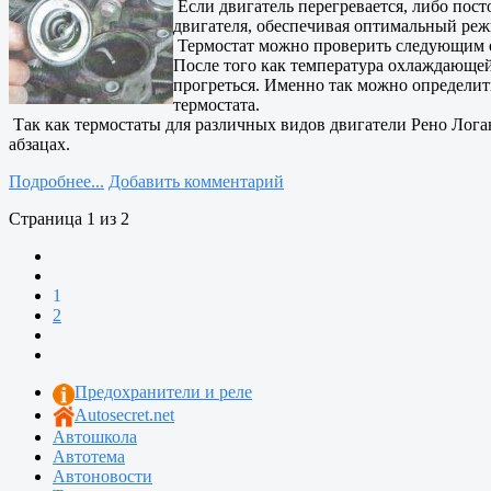
Если двигатель перегревается, либо пост
двигателя, обеспечивая оптимальный реж
Термостат можно проверить следующим об
После того как температура охлаждающей
прогреться. Именно так можно определить 
термостата.
Так как термостаты для различных видов двигатели Рено Логан
абзацах.
Подробнее...
Добавить комментарий
Страница 1 из 2
1
2
Предохранители и реле
Autosecret.net
Автошкола
Автотема
Автоновости