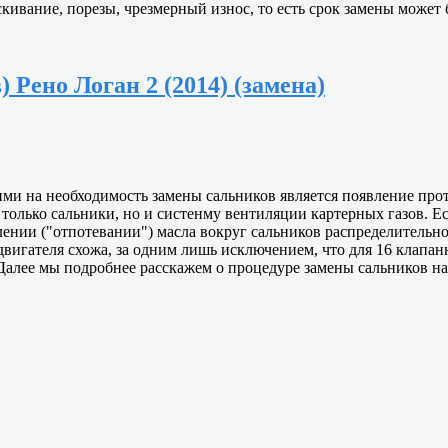
скивание, порезы, чрезмерный износ, то есть срок замены может б
 Рено Логан 2 (2014) (замена)
на необходимость замены сальников является появление протечек
только сальники, но и систенму вентиляции картерных газов. Есл
лении ("отпотевании") масла вокруг сальников распределительно
вигателя схожа, за одним лишь исключением, что для 16 клапанно
 Далее мы подробнее расскажем о процедуре замены сальников на