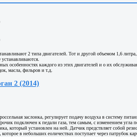
)
)
танавливают 2 типа двигателей. Тот и другой объемом 1,6 литра
е устанавливаются.
ных особенностях каждого из этих двигателей и о их обслужив
к, масла, фильров и т.д.
ган 2 (2014)
россельная заслонка, регулирует подачу воздуха в систему пита
Трочик подключен к педали газа, тем самым, с изменением угла 
ка, который установлен на ней. Датчик предствляет собой резис
 которое в небольших еоличествах поступает через патрубок кар