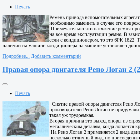
Печать
Ремень привода вспомогательных агрегато
необходимо заменить в случае его повре
Примечательно что натяжение ремня прои
на все время эксплуатации ремня. В зави
если с кондиционером, то это 6РК 1822. 
наличии на машине кондиционера на машине установлен допо
Подробнее...
Добавить комментарий
Правая опора двигателя Рено Логан 2 (2
Печать
Снятие правой опоры двигателя Рено Лог
производители Рено Логан не придумали н
такая уж трудоемкая.
Вторая причина это выход опоры из стро
металлическим деталям, когда лопается к
На Рено Логан 2 применяется 2 вида двиг
несколько отличный вид, но присоедените