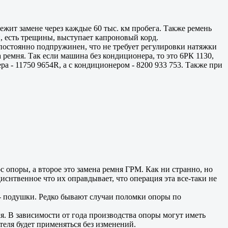
ежит замене через каждые 60 тыс. км пробега. Также ремень
, есть трещины, выступает капроновый корд.
 постоянно подпружинен, что не требует регулировки натяжки
ремня. Так если машина без кондиционера, то это 6РК 1130,
а - 11750 9654R, а с кондиционером - 8200 933 753. Также при
 опоры, а второе это замена ремня ГРМ. Как ни странно, но
снтвенное что их оправдывает, что операция эта все-таки не
 - подушки. Редко бывают случаи поломки опоры по
ля. В зависимости от года производства опоры могут иметь
теля будет применяться без изменений.