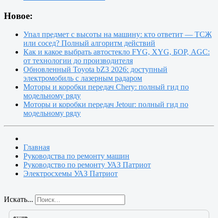
Новое:
Упал предмет с высоты на машину: кто ответит — ТСЖ
или сосед? Полный алгоритм действий
Как и какое выбрать автостекло FYG, XYG, БОР, AGC:
от технологии до производителя
Обновленный Toyota bZ3 2026: доступный
электромобиль с лазерным радаром
Моторы и коробки передач Chery: полный гид по
модельному ряду
Моторы и коробки передач Jetour: полный гид по
модельному ряду
Главная
Руководства по ремонту машин
Руководство по ремонту УАЗ Патриот
Электросхемы УАЗ Патриот
Искать...