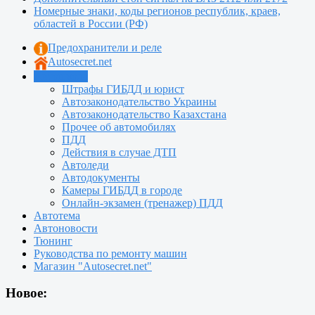
Номерные знаки, коды регионов республик, краев,
областей в России (РФ)
Предохранители и реле
Autosecret.net
Автошкола
Штрафы ГИБДД и юрист
Автозаконодательство Украины
Автозаконодательство Казахстана
Прочее об автомобилях
ПДД
Действия в случае ДТП
Автоледи
Автодокументы
Камеры ГИБДД в городе
Онлайн-экзамен (тренажер) ПДД
Автотема
Автоновости
Тюнинг
Руководства по ремонту машин
Магазин "Autosecret.net"
Новое: