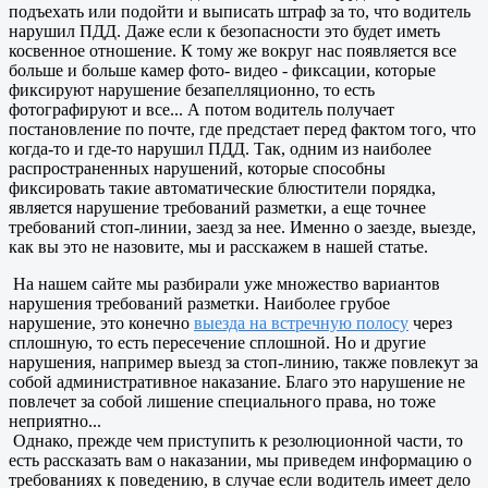
подъехать или подойти и выписать штраф за то, что водитель
нарушил ПДД. Даже если к безопасности это будет иметь
косвенное отношение. К тому же вокруг нас появляется все
больше и больше камер фото- видео - фиксации, которые
фиксируют нарушение безапелляционно, то есть
фотографируют и все... А потом водитель получает
постановление по почте, где предстает перед фактом того, что
когда-то и где-то нарушил ПДД. Так, одним из наиболее
распространенных нарушений, которые способны
фиксировать такие автоматические блюстители порядка,
является нарушение требований разметки, а еще точнее
требований стоп-линии, заезд за нее. Именно о заезде, выезде,
как вы это не назовите, мы и расскажем в нашей статье.
На нашем сайте мы разбирали уже множество вариантов
нарушения требований разметки. Наиболее грубое
нарушение, это конечно
выезда на встречную полосу
через
сплошную, то есть пересечение сплошной. Но и другие
нарушения, например выезд за стоп-линию, также повлекут за
собой административное наказание. Благо это нарушение не
повлечет за собой лишение специального права, но тоже
неприятно...
Однако, прежде чем приступить к резолюционной части, то
есть рассказать вам о наказании, мы приведем информацию о
требованиях к поведению, в случае если водитель имеет дело