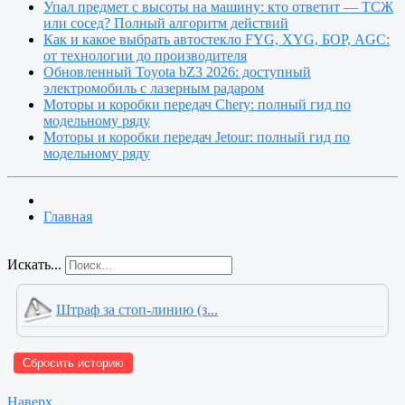
Упал предмет с высоты на машину: кто ответит — ТСЖ
или сосед? Полный алгоритм действий
Как и какое выбрать автостекло FYG, XYG, БОР, AGC:
от технологии до производителя
Обновленный Toyota bZ3 2026: доступный
электромобиль с лазерным радаром
Моторы и коробки передач Chery: полный гид по
модельному ряду
Моторы и коробки передач Jetour: полный гид по
модельному ряду
Главная
Искать...
Штраф за стоп-линию (з...
Сбросить историю
Наверх