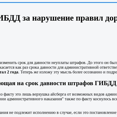
ИБДД за нарушение правил до
изменить срок для давности неуплаты штрафов. До этого он был 
сается как раз срока давности для административной ответствен
тал 2 года
. Теперь же изложу эту мысль более осознанно и подро
ющая на срок давности штрафов ГИБДД
о факту это лишь верхушка айсберга от возможных видов адми
нии административного наказания" также по факту коснулось в
ния не подлежит исполнению в случае, если это постановление 