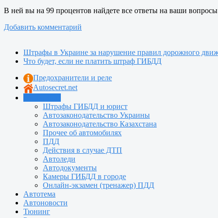
В ней вы на 99 процентов найдете все ответы на ваши вопросы
Добавить комментарий
Штрафы в Украине за нарушение правил дорожного дви
Что будет, если не платить штраф ГИБДД
Предохранители и реле
Autosecret.net
Автошкола
Штрафы ГИБДД и юрист
Автозаконодательство Украины
Автозаконодательство Казахстана
Прочее об автомобилях
ПДД
Действия в случае ДТП
Автоледи
Автодокументы
Камеры ГИБДД в городе
Онлайн-экзамен (тренажер) ПДД
Автотема
Автоновости
Тюнинг