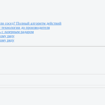
или сосед? Полный алгоритм действий
т технологии до производителя
 с лазерным радаром
ному ряду
ному ряду