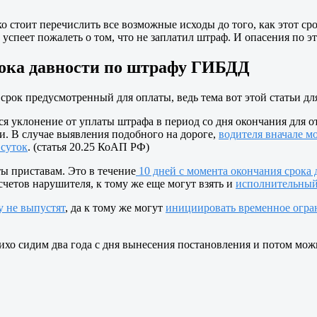
о стоит перечислить все возможные исходы до того, как этот сро
успеет пожалеть о том, что не заплатил штраф. И опасения по эт
рока давности по штрафу ГИБДД
срок предусмотренный для оплаты, ведь тема вот этой статьи дл
я уклонение от уплаты штрафа в период со дня окончания для от
и. В случае выявления подобного на дороге,
водителя вначале м
 суток
. (статья 20.25 КоАП РФ)
ы приставам. Это в течение
10 дней с момента окончания срока 
счетов нарушителя, к тому же еще могут взять и
исполнительный 
у не выпустят
, да к тому же могут
инициировать временное огра
ихо сидим два года с дня вынесения постановления и потом можно 