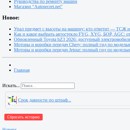
Руководства по ремонту машин
Магазин "Autosecret.net"
Новое:
Упал предмет с высоты на машину: кто ответит — ТСЖ 
Как и какое выбрать автостекло FYG, XYG, БОР, AGC: о
Обновленный Toyota bZ3 2026: доступный электромобиль
Моторы и коробки передач Chery: полный гид по модель
Моторы и коробки передач Jetour: полный гид по модель
Главная
Искать...
Срок давности по штраф...
Сбросить историю
Наверх