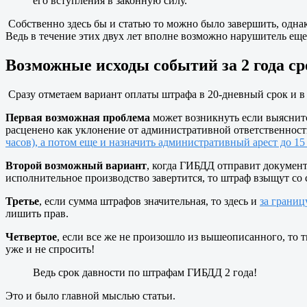
его вступления в законную силу.
Собственно здесь бы и статью то можно было завершить, однак
Ведь в течение этих двух лет вполне возможно нарушитель еще 
Возможные исходы событий за 2 года с
Сразу отметаем вариант оплаты штрафа в 20-дневный срок и в 
Первая возможная проблема
может возникнуть если выяснитс
расценено как уклонение от административной ответственност
часов), а потом еще и назначить административный арест до 15
Второй возможный вариант
, когда ГИБДД отправит документ
исполнительное производство завертится, то штраф взыщут со 
Третье
, если сумма штрафов значительная, то здесь и
за границ
лишить прав.
Четвертое
, если все же не произошло из вышеописанного, то т
уже и не спросить!
Ведь срок давности по штрафам ГИБДД 2 года!
Это и было главной мыслью статьи.