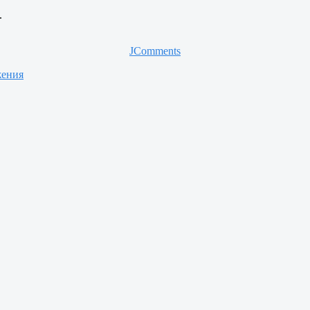
.
JComments
жения