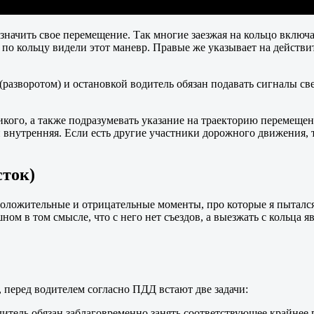
означить свое перемещение. Так многие заезжая на кольцо включ
о кольцу видели этот маневр. Правые же указывает на действи
 (разворотом) и остановкой водитель обязан подавать сигналы с
икого, а также подразумевать указание на траекторию перемещен
 внутренняя. Если есть другие участники дорожного движения, т
сток)
положительные и отрицательные моменты, про которые я пытался 
м в том смысле, что с него нет съездов, а выезжать с кольца яв
о, перед водителем согласно ПДД встают две задачи:
дитель обязан заблаговременно занять соответствующее крайнее