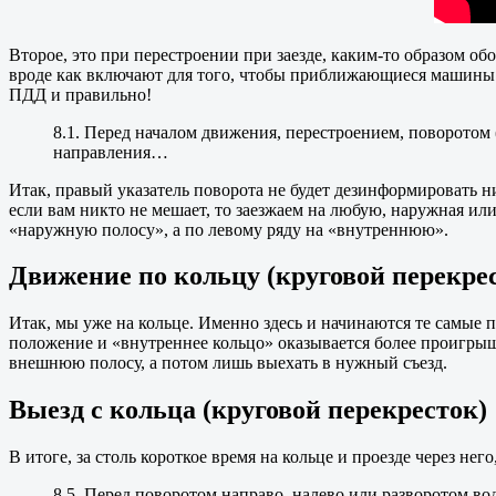
Второе, это при перестроении при заезде, каким-то образом об
вроде как включают для того, чтобы приближающиеся машины п
ПДД и правильно!
8.1. Перед началом движения, перестроением, поворотом
направления…
Итак, правый указатель поворота не будет дезинформировать н
если вам никто не мешает, то заезжаем на любую, наружная или
«наружную полосу», а по левому ряду на «внутреннюю».
Движение по кольцу (круговой перекре
Итак, мы уже на кольце. Именно здесь и начинаются те самые 
положение и «внутреннее кольцо» оказывается более проигрышно
внешнюю полосу, а потом лишь выехать в нужный съезд.
Выезд с кольца (круговой перекресток)
В итоге, за столь короткое время на кольце и проезде через нег
8.5. Перед поворотом направо, налево или разворотом во