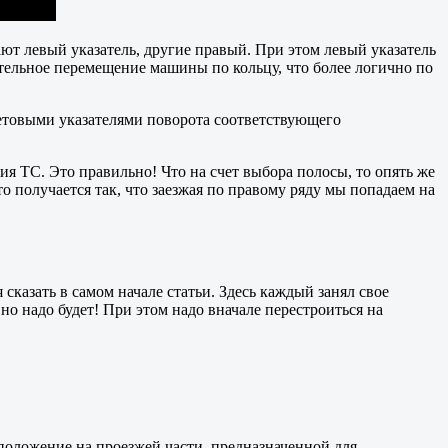
ают левый указатель, другие правый. При этом левый указатель
тельное перемещение машины по кольцу, что более логично по
ветовыми указателями поворота соответствующего
ия ТС. Это правильно! Что на счет выбора полосы, то опять же
о получается так, что заезжая по правому ряду мы попадаем на
сказать в самом начале статьи. Здесь каждый занял свое
но надо будет! При этом надо вначале перестроиться на
 положение на проезжей части, предназначенной для