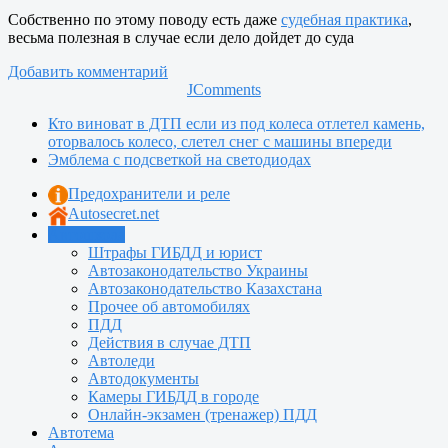
Собственно по этому поводу есть даже
судебная практика
,
весьма полезная в случае если дело дойдет до суда
Добавить комментарий
JComments
Кто виноват в ДТП если из под колеса отлетел камень,
оторвалось колесо, слетел снег с машины впереди
Эмблема с подсветкой на светодиодах
Предохранители и реле
Autosecret.net
Автошкола
Штрафы ГИБДД и юрист
Автозаконодательство Украины
Автозаконодательство Казахстана
Прочее об автомобилях
ПДД
Действия в случае ДТП
Автоледи
Автодокументы
Камеры ГИБДД в городе
Онлайн-экзамен (тренажер) ПДД
Автотема