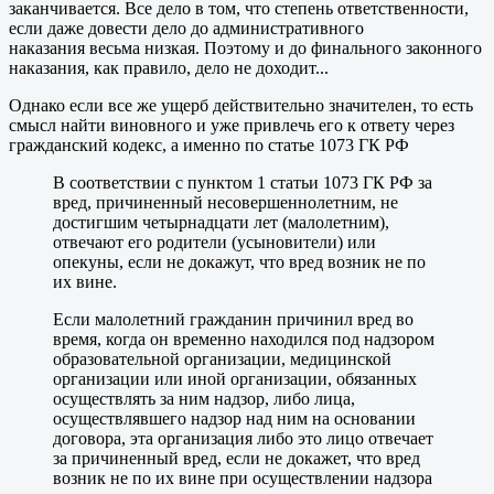
заканчивается. Все дело в том, что степень ответственности,
если даже довести дело до административного
наказания весьма низкая. Поэтому и до финального законного
наказания, как правило, дело не доходит...
Однако если все же ущерб действительно значителен, то есть
смысл найти виновного и уже привлечь его к ответу через
гражданский кодекс, а именно по статье 1073 ГК РФ
В соответствии с пунктом 1 статьи 1073 ГК РФ за
вред, причиненный несовершеннолетним, не
достигшим четырнадцати лет (малолетним),
отвечают его родители (усыновители) или
опекуны, если не докажут, что вред возник не по
их вине.
Если малолетний гражданин причинил вред во
время, когда он временно находился под надзором
образовательной организации, медицинской
организации или иной организации, обязанных
осуществлять за ним надзор, либо лица,
осуществлявшего надзор над ним на основании
договора, эта организация либо это лицо отвечает
за причиненный вред, если не докажет, что вред
возник не по их вине при осуществлении надзора