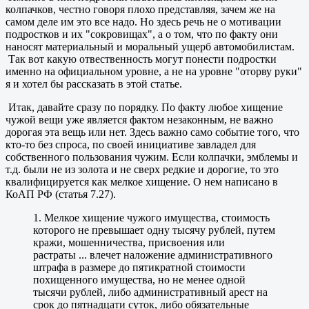
колпачков, честно говоря плохо представляя, зачем же на
самом деле им это все надо. Но здесь речь не о мотивации
подростков и их "сокровищах", а о том, что по факту они
наносят материальный и моральный ущерб автомобилистам.
Так вот какую отвественность могут понести подростки
именно на официальном уровне, а не на уровне "оторву руки"
я и хотел бы рассказать в этой статье.
Итак, давайте сразу по порядку. По факту любое хищение
чужой вещи уже является фактом незаконным, не важно
дорогая эта вещь или нет. Здесь важно само событие того, что
кто-то без спроса, по своей инициативе завладел для
собственного пользования чужим. Если колпачки, эмблемы и
т.д. были не из золота и не сверх редкие и дорогие, то это
квалифицируется как мелкое хищение. О нем написано в
КоАП РФ (статья 7.27).
1. Мелкое хищение чужого имущества, стоимость
которого не превышает одну тысячу рублей, путем
кражи, мошенничества, присвоения или
растраты ... влечет наложение административного
штрафа в размере до пятикратной стоимости
похищенного имущества, но не менее одной
тысячи рублей, либо административный арест на
срок до пятнадцати суток, либо обязательные