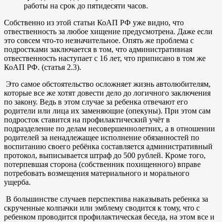
работы на срок до пятидесяти часов.
Собственно из этой статьи КоАП РФ уже видно, что
отвественность за любое хищение предусмотрена. Даже если
это совсем что-то незначительное. Опять же проблема с
подростками заключается в том, что административная
отвественность наступает с 16 лет, что приписано в том же
КоАП РФ. (статья 2.3).
Это самое обстоятельство осложняет жизнь автолюбителям,
которые все же хотят довести дело до логичного заключения
по закону. Ведь в этом случае за ребенка отвечают его
родители или лица их заменяющие (опекуны). При этом сам
подросток ставится на профилактический учёт в
подразделение по делам несовершеннолетних, а в отношении
родителей за ненадлежащее исполнение обязанностей по
воспитанию своего ребёнка составляется административный
протокол, выписывается штраф до 500 рублей. Кроме того,
потерпевшая сторона (собственник похищенного) вправе
потребовать возмещения материального и морального
ущерба.
В большинстве случаев перспектива наказывать ребенка за
скрученные колпачки или эмблему сводится к тому, что с
ребенком проводится профилактическая беседа, на этом все и