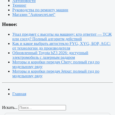
Автоновости
Тюнинг
Руководства по ремонту машин
Магазин "Autosecret.net"
Новое:
Упал предмет с высоты на машину: кто ответит — ТСЖ
или сосед? Полный алгоритм действий
Как и какое выбрать автостекло FYG, XYG, БОР, AGC:
от технологии до производителя
Обновленный Toyota bZ3 2026: доступный
электромобиль с лазерным радаром
Моторы и коробки передач Chery: полный гид по
модельному ряду
Моторы и коробки передач Jetour: полный гид по
модельному ряду
Главная
Искать...