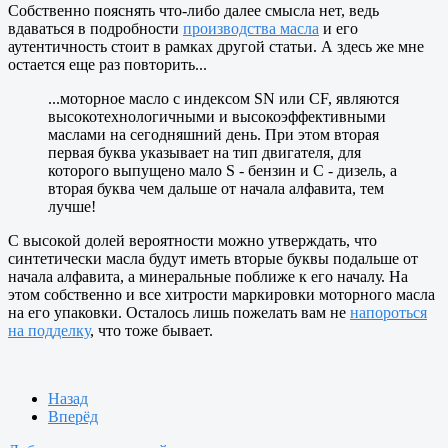
Собственно пояснять что-либо далее смысла нет, ведь
вдаваться в подробности
производства масла
и его
аутентичность стоит в рамках другой статьи. А здесь же мне
остается еще раз повторить...
...моторное масло с индексом SN или CF, являются
высокотехнологичными и высокоэффективными
маслами на сегодняшний день. При этом вторая
первая буква указывает на тип двигателя, для
которого выпущено мало S - бензин и C - дизель, а
вторая буква чем дальше от начала алфавита, тем
лучше!
С высокой долей вероятности можно утверждать, что
синтетически масла будут иметь вторые буквы подальше от
начала алфавита, а минеральные поближе к его началу. На
этом собственно и все хитрости маркировки моторного масла
на его упаковки. Осталось лишь пожелать вам не
напороться
на подделку
, что тоже бывает.
Назад
Вперёд