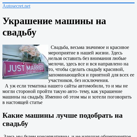
Autosecret.net
Украшение машины на
свадьбу
Свадьба, весьма значимое и красивое
мероприятие в нашей жизни. Здесь
нельзя оставить без внимания любые
мелочи, здесь все и вся направлено на
то, чтобы сделать свадьбу красивой,
запоминающейся и приятной для всех ее
участников, без исключения.
А уж если тематика нашего сайты автомобили, то и мы не
могли стороной пройти такую авто- тему, как украшение
машины на свадьбу. Именно об этом мы и хотели поговорить
в настоящей статье
Какие машины лучше подобрать на
свадьбу
Здесь мы будем консервативны, и не нарушая общепринятое