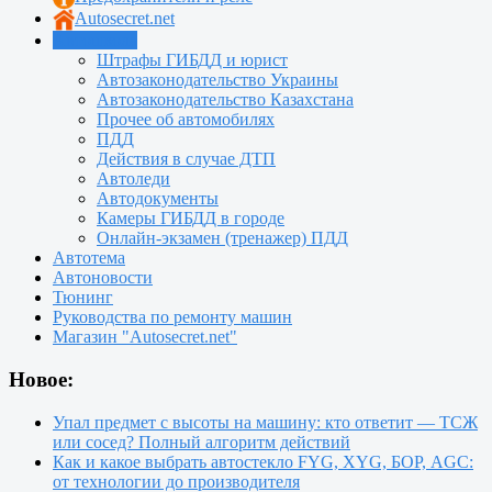
Autosecret.net
Автошкола
Штрафы ГИБДД и юрист
Автозаконодательство Украины
Автозаконодательство Казахстана
Прочее об автомобилях
ПДД
Действия в случае ДТП
Автоледи
Автодокументы
Камеры ГИБДД в городе
Онлайн-экзамен (тренажер) ПДД
Автотема
Автоновости
Тюнинг
Руководства по ремонту машин
Магазин "Autosecret.net"
Новое:
Упал предмет с высоты на машину: кто ответит — ТСЖ
или сосед? Полный алгоритм действий
Как и какое выбрать автостекло FYG, XYG, БОР, AGC:
от технологии до производителя