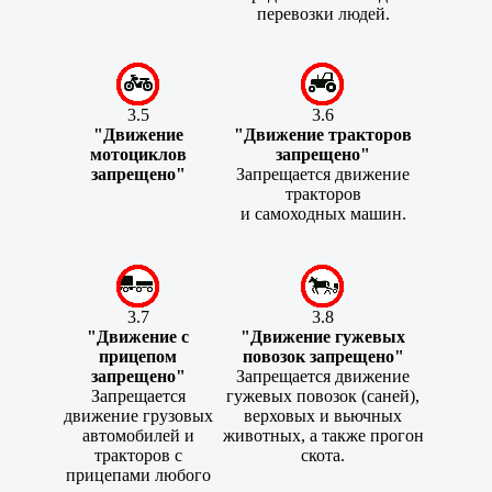
перевозки людей.
3.5
3.6
"Движение
"Движение тракторов
мотоциклов
запрещено"
запрещено"
Запрещается движение
тракторов
и самоходных машин.
3.7
3.8
"Движение с
"Движение гужевых
прицепом
повозок запрещено"
запрещено"
Запрещается движение
Запрещается
гужевых повозок (саней),
движение грузовых
верховых и вьючных
автомобилей и
животных, а также прогон
тракторов с
скота.
прицепами любого