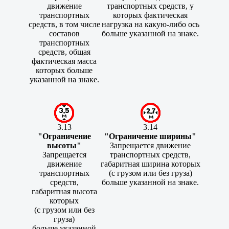
движение
транспортных средств, у
транспортных
которых фактическая
средств, в том числе
нагрузка на какую-либо ось
составов
больше указанной на знаке.
транспортных
средств, общая
фактическая масса
которых больше
указанной на знаке.
3.13
3.14
"Ограничение
"Ограничение ширины"
высоты"
Запрещается движение
Запрещается
транспортных средств,
движение
габаритная ширина которых
транспортных
(с грузом или без груза)
средств,
больше указанной на знаке.
габаритная высота
которых
(с грузом или без
груза)
больше указанной