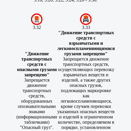
3.32
3.33
"Движение транспортных
средств с
взрывчатыми и
легковоспламеняющимися
"Движение
грузами запрещено"
транспортных
Запрещается движение
средств с
транспортных средств,
опасными грузами
осуществляющих перевозку
запрещено"
взрывчатых веществ и
Запрещается
изделий, а также других
движение
опасных грузов,
транспортных
подлежащих маркировке
средств,
как
оборудованных
легковоспламеняющиеся,
опознавательными
кроме случаев перевозки
знаками
указанных опасных веществ
(информационными
и изделий в ограниченном
табличками)
количестве, определяемом в
"Опасный груз".
порядке, установленном