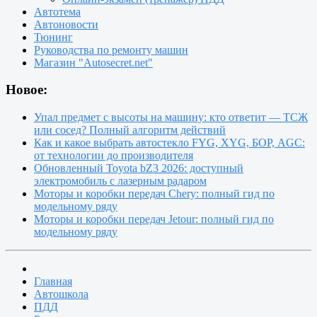
Автотема
Автоновости
Тюнинг
Руководства по ремонту машин
Магазин "Autosecret.net"
Новое:
Упал предмет с высоты на машину: кто ответит — ТСЖ
или сосед? Полный алгоритм действий
Как и какое выбрать автостекло FYG, XYG, БОР, AGC:
от технологии до производителя
Обновленный Toyota bZ3 2026: доступный
электромобиль с лазерным радаром
Моторы и коробки передач Chery: полный гид по
модельному ряду
Моторы и коробки передач Jetour: полный гид по
модельному ряду
Главная
Автошкола
ПДД