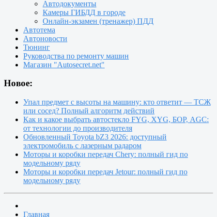
Автодокументы
Камеры ГИБДД в городе
Онлайн-экзамен (тренажер) ПДД
Автотема
Автоновости
Тюнинг
Руководства по ремонту машин
Магазин "Autosecret.net"
Новое:
Упал предмет с высоты на машину: кто ответит — ТСЖ
или сосед? Полный алгоритм действий
Как и какое выбрать автостекло FYG, XYG, БОР, AGC:
от технологии до производителя
Обновленный Toyota bZ3 2026: доступный
электромобиль с лазерным радаром
Моторы и коробки передач Chery: полный гид по
модельному ряду
Моторы и коробки передач Jetour: полный гид по
модельному ряду
Главная