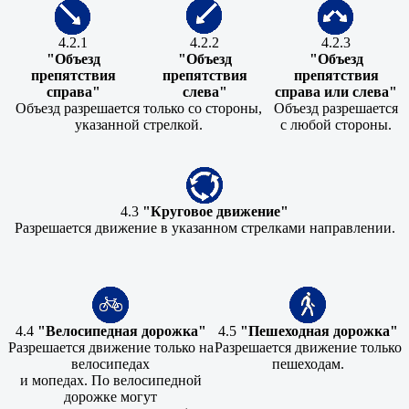
4.2.1
4.2.2
4.2.3
"Объезд
"Объезд
"Объезд
препятствия
препятствия
препятствия
справа"
слева"
справа или слева"
Объезд разрешается только со стороны,
Объезд разрешается
указанной стрелкой.
с любой стороны.
4.3
"Круговое движение"
Разрешается движение в указанном стрелками направлении.
4.4
"Велосипедная дорожка"
4.5
"Пешеходная дорожка"
Разрешается движение только на
Разрешается движение только
велосипедах
пешеходам.
и мопедах. По велосипедной
дорожке могут