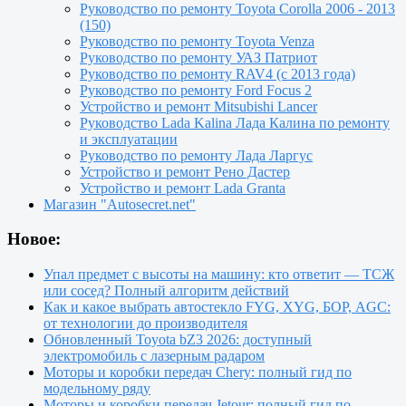
Руководство по ремонту Toyota Сorolla 2006 - 2013
(150)
Руководство по ремонту Toyota Venza
Руководство по ремонту УАЗ Патриот
Руководство по ремонту RAV4 (с 2013 года)
Руководство по ремонту Ford Focus 2
Устройство и ремонт Mitsubishi Lancer
Руководство Lada Kalina Лада Калина по ремонту
и эксплуатации
Руководство по ремонту Лада Ларгус
Устройство и ремонт Рено Дастер
Устройство и ремонт Lada Granta
Магазин "Autosecret.net"
Новое:
Упал предмет с высоты на машину: кто ответит — ТСЖ
или сосед? Полный алгоритм действий
Как и какое выбрать автостекло FYG, XYG, БОР, AGC:
от технологии до производителя
Обновленный Toyota bZ3 2026: доступный
электромобиль с лазерным радаром
Моторы и коробки передач Chery: полный гид по
модельному ряду
Моторы и коробки передач Jetour: полный гид по