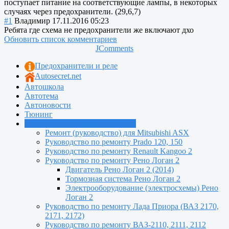
поступает питание на соответствующие лампы, в некоторых
случаях через предохранители. (29,6,7)
#1
Владимир
17.11.2016 05:23
Ребята где схема не предохранители же включают дхо
Обновить список комментариев
JComments
Предохранители и реле
Autosecret.net
Автошкола
Автотема
Автоновости
Тюнинг
Руководства по ремонту машин
Ремонт (руководство) для Mitsubishi ASX
Руководство по ремонту Prado 120, 150
Руководство по ремонту Renault Kangoo 2
Руководство по ремонту Рено Логан 2
Двигатель Рено Логан 2 (2014)
Тормозная система Рено Логан 2
Электрооборудование (электросхемы) Рено
Логан 2
Руководство по ремонту Лада Приора (ВАЗ 2170,
2171, 2172)
Руководство по ремонту ВАЗ-2110, 2111, 2112