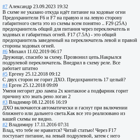
#7
Александр
23.09.2023 19:32
В схеме не указано откуда идёт питание на ходовые огни
Предохранители F6 и F7 на правую и на левую сторону
габаритного света это из схемы всем понятно .. F29 (25А)
предохранитель общий для питания через переключатель и
ходовых и габаритных огней. F17 (7.5А) - это общий
предохранитель заведенный на переключатель левой и правой
стороны ходовых огней.
#6
Михаил
11.02.2019 06:17
Дружище, спасибо за схему. Прозвонил цепь.Накрылся
подрулевой переключатель. Внедрил в схему реле. Все
работает штатно
#5
Ергену
25.12.2018 09:12
С двух сторон не горит ДХО. Предохранитель 17 целый?
#4
Ерген
25.12.2018 09:09
Уменя негорит дхо лампа 2х контакное а подфарник горит
причину кто знать рено логан 2
#3
Владимир
08.12.2016 16:19
ДХО включаются автоматически и гаснут при включении
ближнего или дальнего света.Как все это реализовано из
вашей схемы не видно.
#2
Владимиру
17.11.2016 07:31
Влад, что тебе не нравится? Читай статью! Через F17
поступает питание, на левый подрулевой, затем с него