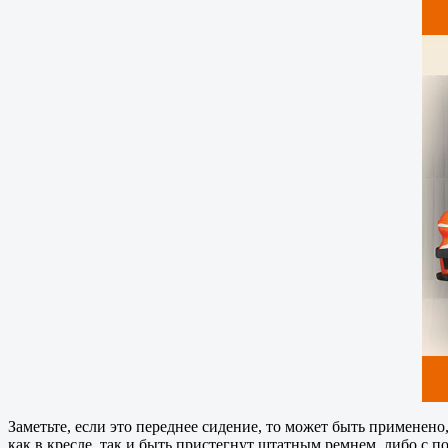
Заметьте, если это переднее сидение, то может быть применено
как в кресле, так и быть пристегнут штатным ремнем, либо с