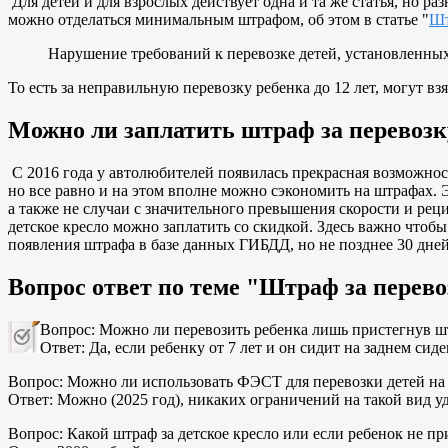
Для детей и для взрослых действует одна и та же статья, но р
можно отделаться минимальным штрафом, об этом в статье "
Шт
Нарушение требований к перевозке детей, установленных
То есть за неправильную перевозку ребенка до 12 лет, могут вз
Можно ли заплатить штраф за перевозку
С 2016 года у автолюбителей появилась прекрасная возможность
но все равно и на этом вполне можно сэкономить на штрафах.
а также не случаи с значительного превышения скорости и ре
детское кресло можно заплатить со скидкой. Здесь важно чтоб
появления штрафа в базе данных ГИБДД, но не позднее 30 дне
Вопрос ответ по теме "Штраф за перевоз
Вопрос: Можно ли перевозить ребенка лишь пристегнув 
Ответ: Да, если ребенку от 7 лет и он сидит на заднем сид
Вопрос: Можно ли использовать ФЭСТ для перевозки детей на
Ответ: Можно (2025 год), никаких ограничений на такой вид у
Вопрос: Какой штраф за детское кресло или если ребенок не пр