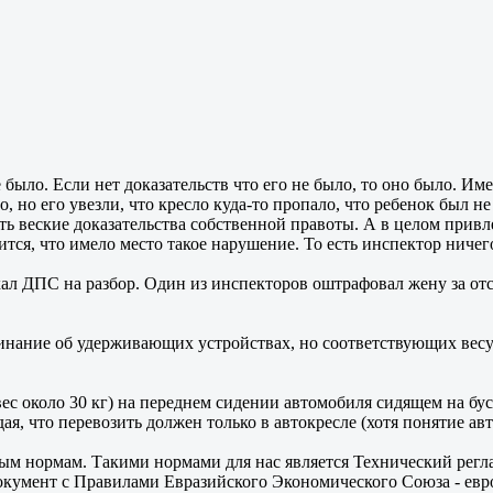
не было. Если нет доказательств что его не было, то оно было. И
 но его увезли, что кресло куда-то пропало, что ребенок был не
ть веские доказательства собственной правоты. А в целом прив
ится, что имело место такое нарушение. То есть инспектор ничег
л ДПС на разбор. Один из инспекторов оштрафовал жену за отсу
минание об удерживающих устройствах, но соответствующих весу 
и вес около 30 кг) на переднем сидении автомобиля сидящем на 
я, что перевозить должен только в автокресле (хотя понятие ав
м нормам. Такими нормами для нас является Технический реглам
кумент с Правилами Евразийского Экономического Союза - европе