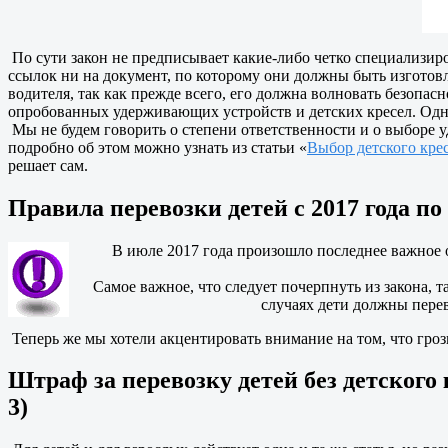
По сути закон не предписывает какие-либо четко специализир
ссылок ни на документ, по которому они должны быть изготовле
водителя, так как прежде всего, его должна волновать безопа
опробованных удерживающих устройств и детских кресел. Однак
Мы не будем говорить о степени ответственности и о выборе уд
подробно об этом можно узнать из статьи «
Выбор детского кре
решает сам.
Правила перевозки детей с 2017 года п
В июле 2017 года произошло последнее важное о
Самое важное, что следует почерпнуть из закона, т
случаях дети должны пере
Теперь же мы хотели акцентировать внимание на том, что грози
Штраф за перевозку детей без детского 
3)