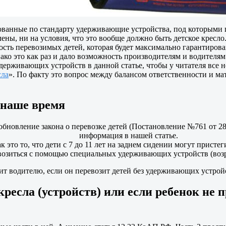
ованные по стандарту удерживающие устройства, под которыми п
ны, ни на условия, что это вообще должно быть детское кресло.
сность перевозимых детей, которая будет максимально гарантиро
о это как раз и дало возможность производителям и водителям 
ерживающих устройств в данной статье, чтобы у читателя все не 
сла
». По факту это вопрос между балансом ответственности и ма
о наше время
бновление закона о перевозке детей (Постановление №761 от 28.
информация в нашей статье.
ак это то, что дети с 7 до 11 лет на заднем сидении могут прис
возиться с помощью специальных удерживающих устройств (возра
т водителю, если он перевозит детей без удерживающих устройств
кресла (устройств) или если ребенок не 