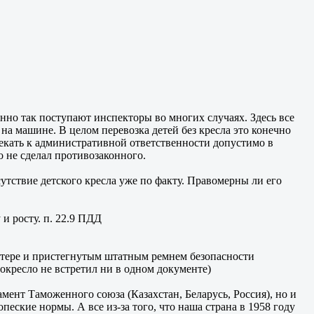
менно так поступают инспекторы во многих случаях. Здесь все
 на машине. В целом перевозка детей без кресла это конечно
лекать к административной ответственности допустимо в
о не сделал противозаконного.
тствие детского кресла уже по факту. Правомерны ли его
и росту. п. 22.9 ПДД
бустере и пристегнутым штатным ремнем безопасности
токресло не встретил ни в одном документе)
ент Таможенного союза (Казахстан, Беларусь, Россия), но и
ские нормы. А все из-за того, что наша страна в 1958 году