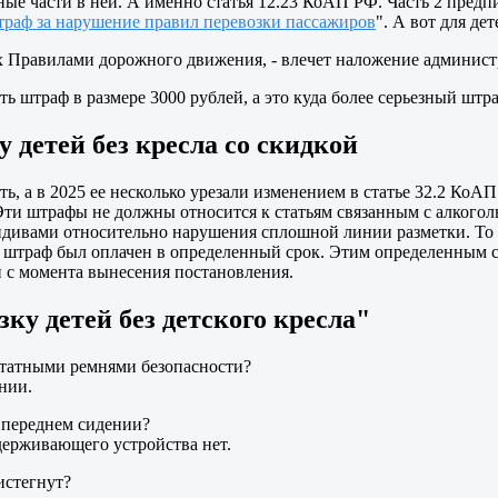
азные части в ней. А именно статья 12.23 КоАП РФ. Часть 2 пред
раф за нарушение правил перевозки пассажиров
". А вот для де
 Правилами дорожного движения, - влечет наложение администр
ять штраф в размере 3000 рублей, а это куда более серьезный штра
 детей без кресла со скидкой
, а в 2025 ее несколько урезали изменением в статье 32.2 КоАП
 Эти штрафы не должны относится к статьям связанным с алкого
цидивами относительно нарушения сплошной линии разметки. То 
ы штраф был оплачен в определенный срок. Этим определенным ср
й с момента вынесения постановления.
ку детей без детского кресла"
штатными ремнями безопасности?
ении.
 переднем сидении?
держивающего устройства нет.
истегнут?