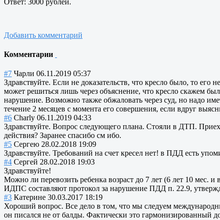
Ответ: 3000 рублей.
Добавить комментарий
Комментарии
#7
Чарли
06.11.2019 05:37
Здравствуйте. Если не доказательств, что кресло было, то его 
может решиться лишь через объяснение, что кресло скажем было,
нарушение. Возможно также обжаловать через суд, но надо име
течение 2 месяцев с момента его совершения, если вдруг выясн
#6
Charly
06.11.2019 04:33
Здравствуйте. Вопрос следующего плана. Стояли в ДТП. Приеха
действия? Заранее спасибо см ибо.
#5
Сергею
28.02.2018 19:09
Здравствуйте. Требований на счет кресел нет! в ПДД есть упо
#4
Сергей
28.02.2018 19:03
Здравствуйте!
Можно ли перевозить ребенка возраст до 7 лет (6 лет 10 мес. 
ИДПС составляют протокол за нарушение ПДД п. 22.9, утвержда
#3
Катерине
30.03.2017 18:19
Хороший вопрос. Все дело в том, что мы следуем международны
он писался не от балды. Фактически это гармонизированный до