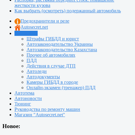
жесткости кузова
Как выбрать (осмотреть) подержанный автомобиль
Предохранители и реле
Autosecret.net
Автошкола
Штрафы ГИБДД и юрист
Автозаконодательство Украины
Автозаконодательство Казахстана
Прочее об автомобилях
ПДД
Действия в случае ДТП
Автоледи
Автодокументы
Камеры ГИБДД в городе
Онлайн-экзамен (тренажер) ПДД
Автотема
Автоновости
Тюнинг
Руководства по ремонту машин
Магазин "Autosecret.net"
Новое: