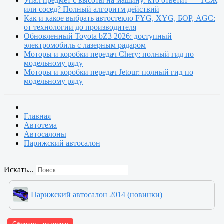
Упал предмет с высоты на машину: кто ответит — ТСЖ
или сосед? Полный алгоритм действий
Как и какое выбрать автостекло FYG, XYG, БОР, AGC:
от технологии до производителя
Обновленный Toyota bZ3 2026: доступный
электромобиль с лазерным радаром
Моторы и коробки передач Chery: полный гид по
модельному ряду
Моторы и коробки передач Jetour: полный гид по
модельному ряду
Главная
Автотема
Автосалоны
Парижский автосалон
Искать...
Парижский автосалон 2014 (новинки)