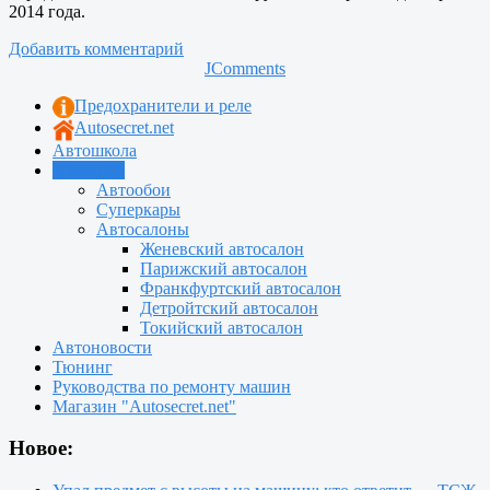
2014 года.
Добавить комментарий
JComments
Предохранители и реле
Autosecret.net
Автошкола
Автотема
Автообои
Суперкары
Автосалоны
Женевский автосалон
Парижский автосалон
Франкфуртский автосалон
Детройтский автосалон
Токийский автосалон
Автоновости
Тюнинг
Руководства по ремонту машин
Магазин "Autosecret.net"
Новое: