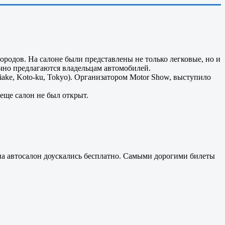
родов. На салоне были представлены не только легковые, но и
чно предлагаются владельцам автомобилей.
iake, Koto-ku, Tokyo). Организатором Motor Show, выступило
еще салон не был открыт.
и на автосалон доускались бесплатно. Самыми дорогими билеты