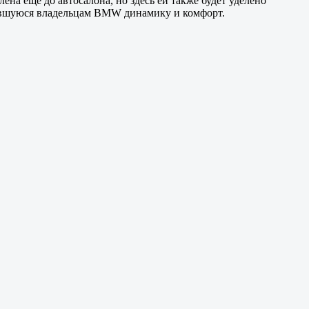
на еще до автосалона, но здесь ей также будет уделено
бившуюся владельцам BMW динамику и комфорт.