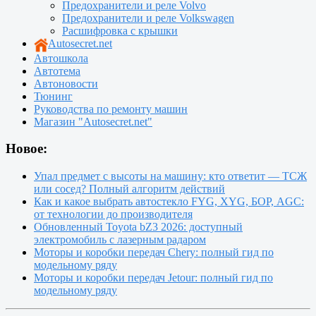
Предохранители и реле Volvo
Предохранители и реле Volkswagen
Расшифровка с крышки
Autosecret.net
Автошкола
Автотема
Автоновости
Тюнинг
Руководства по ремонту машин
Магазин "Autosecret.net"
Новое:
Упал предмет с высоты на машину: кто ответит — ТСЖ
или сосед? Полный алгоритм действий
Как и какое выбрать автостекло FYG, XYG, БОР, AGC:
от технологии до производителя
Обновленный Toyota bZ3 2026: доступный
электромобиль с лазерным радаром
Моторы и коробки передач Chery: полный гид по
модельному ряду
Моторы и коробки передач Jetour: полный гид по
модельному ряду