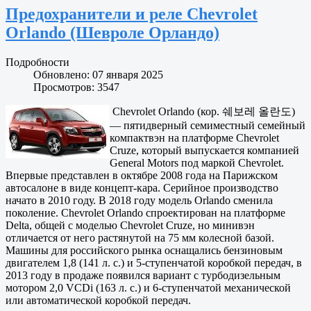
Предохранители и реле Chevrolet
Orlando (Шевроле Орландо)
Подробности
Обновлено: 07 января 2025
Просмотров: 3547
Chevrolet Orlando (кор. 쉐보레 올란도)
— пятидверный семиместный семейный
компактвэн на платформе Chevrolet
Cruze, который выпускается компанией
General Motors под маркой Chevrolet.
Впервые представлен в октябре 2008 года на Парижском
автосалоне в виде концепт-кара. Серийное производство
начато в 2010 году. В 2018 году модель Orlando сменила
поколение. Chevrolet Orlando спроектирован на платформе
Delta, общей с моделью Chevrolet Cruze, но минивэн
отличается от него растянутой на 75 мм колесной базой.
Машины для российского рынка оснащались бензиновым
двигателем 1,8 (141 л. с.) и 5-ступенчатой коробкой передач, в
2013 году в продаже появился вариант с турбодизельным
мотором 2,0 VCDi (163 л. с.) и 6-ступенчатой механической
или автоматической коробкой передач.