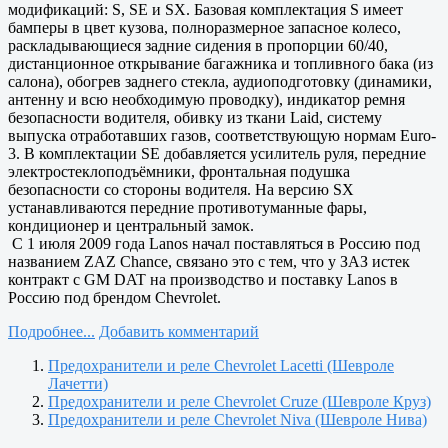
модификаций: S, SE и SX. Базовая комплектация S имеет
бамперы в цвет кузова, полноразмерное запасное колесо,
раскладывающиеся задние сидения в пропорции 60/40,
дистанционное открывание багажника и топливного бака (из
салона), обогрев заднего стекла, аудиоподготовку (динамики,
антенну и всю необходимую проводку), индикатор ремня
безопасности водителя, обивку из ткани Laid, систему
выпуска отработавших газов, соответствующую нормам Euro-
3. В комплектации SE добавляется усилитель руля, передние
электростеклоподъёмники, фронтальная подушка
безопасности со стороны водителя. На версию SX
устанавливаются передние противотуманные фары,
кондиционер и центральный замок.
C 1 июля 2009 года Lanos начал поставляться в Россию под
названием ZAZ Chance, связано это с тем, что у ЗАЗ истек
контракт с GM DAT на производство и поставку Lanos в
Россию под брендом Chevrolet.
Подробнее...
Добавить комментарий
Предохранители и реле Chevrolet Lacetti (Шевроле
Лачетти)
Предохранители и реле Chevrolet Cruze (Шевроле Круз)
Предохранители и реле Chevrolet Niva (Шевроле Нива)