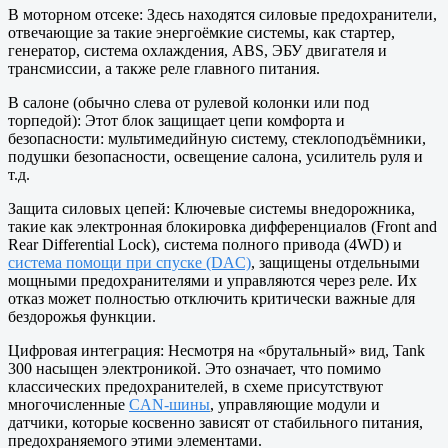
В моторном отсеке: Здесь находятся силовые предохранители,
отвечающие за такие энергоёмкие системы, как стартер,
генератор, система охлаждения, ABS, ЭБУ двигателя и
трансмиссии, а также реле главного питания.
В салоне (обычно слева от рулевой колонки или под
торпедой): Этот блок защищает цепи комфорта и
безопасности: мультимедийную систему, стеклоподъёмники,
подушки безопасности, освещение салона, усилитель руля и
т.д.
Защита силовых цепей: Ключевые системы внедорожника,
такие как электронная блокировка дифференциалов (Front and
Rear Differential Lock), система полного привода (4WD) и
система помощи при спуске (DAC)
, защищены отдельными
мощными предохранителями и управляются через реле. Их
отказ может полностью отключить критически важные для
бездорожья функции.
Цифровая интеграция: Несмотря на «брутальный» вид, Tank
300 насыщен электроникой. Это означает, что помимо
классических предохранителей, в схеме присутствуют
многочисленные
CAN-шины
, управляющие модули и
датчики, которые косвенно зависят от стабильного питания,
предохраняемого этими элементами.