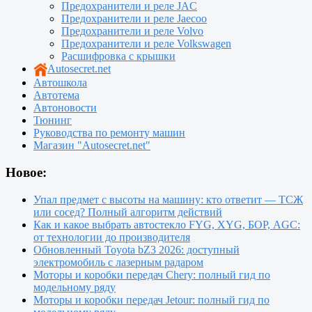
Предохранители и реле JAC
Предохранители и реле Jaecoo
Предохранители и реле Volvo
Предохранители и реле Volkswagen
Расшифровка с крышки
Autosecret.net
Автошкола
Автотема
Автоновости
Тюнинг
Руководства по ремонту машин
Магазин "Autosecret.net"
Новое:
Упал предмет с высоты на машину: кто ответит — ТСЖ
или сосед? Полный алгоритм действий
Как и какое выбрать автостекло FYG, XYG, БОР, AGC:
от технологии до производителя
Обновленный Toyota bZ3 2026: доступный
электромобиль с лазерным радаром
Моторы и коробки передач Chery: полный гид по
модельному ряду
Моторы и коробки передач Jetour: полный гид по