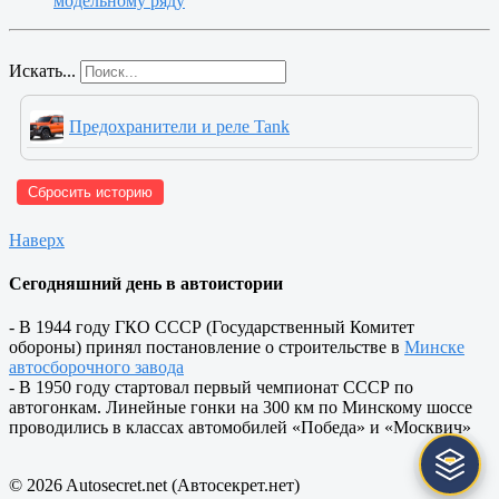
модельному ряду
Искать...
Предохранители и реле Tank
Сбросить историю
Отправить
Наверх
🛠️ Совет по замене
📍 Где искать?
Сегодняшний день в автоистории
📋 Список марок
🔌 Как определить перегоревший?
- В 1944 году ГКО СССР (Государственный Комитет
📸 Расшифровка крышки
обороны) принял постановление о строительстве в
Минске
автосборочного завода
- В 1950 году стартовал первый чемпионат СССР по
автогонкам. Линейные гонки на 300 км по Минскому шоссе
проводились в классах автомобилей «Победа» и «Москвич»
© 2026 Autosecret.net (Автосекрет.нет)