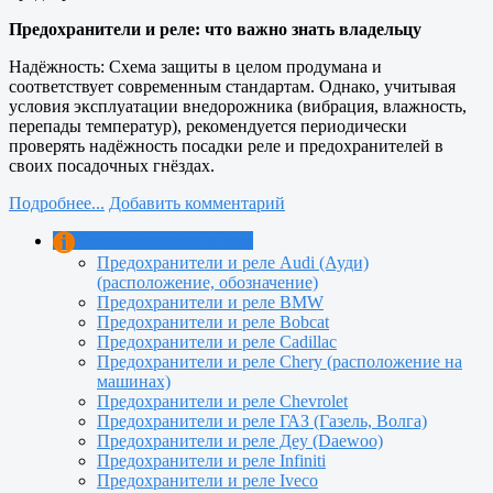
Предохранители и реле: что важно знать владельцу
Надёжность: Схема защиты в целом продумана и
соответствует современным стандартам. Однако, учитывая
условия эксплуатации внедорожника (вибрация, влажность,
перепады температур), рекомендуется периодически
проверять надёжность посадки реле и предохранителей в
своих посадочных гнёздах.
Подробнее...
Добавить комментарий
Предохранители и реле
Предохранители и реле Audi (Ауди)
(расположение, обозначение)
Предохранители и реле BMW
Предохранители и реле Bobcat
Предохранители и реле Cadillac
Предохранители и реле Сhery (расположение на
машинах)
Предохранители и реле Chevrolet
Предохранители и реле ГАЗ (Газель, Волга)
Предохранители и реле Деу (Daewoo)
Предохранители и реле Infiniti
Предохранители и реле Iveco