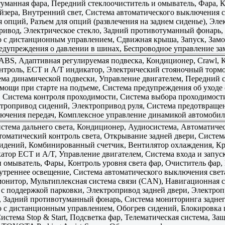
уманная фара, Передний стеклоочиститель и омыватель, Фара, К
зера, Внутренний свет, Система автоматического выключения 
я опций, Разъем для опций (развлечения на заднем сиденье), Эл
ривод, Электрическое стекло, Задний противотуманный фонарь, 
о с дистанционным управлением, Сдвижная крыша, Запуск, Замок 
едупреждения о давлении в шинах, Беспроводное управление за
BS, Адаптивная регулируемая подвеска, Кондиционер, Crawl, 
нтроль, ECT и A/T индикатор, Электрический стояночный тормо
ема динамической подвески, Управление двигателем, Передний с
омощи при старте на подъеме, Система предупреждения об уход
 Система контроля проходимости, Система выбора проходимости
ктропривод сидений, Электропривод руля, Система предотвращен
ючения передач, Комплексное управление динамикой автомоби
стема дальнего света, Кондиционер, Аудиосистема, Автоматиче
томатический контроль света, Открывание задней двери, Система
идений, Комбинированный счетчик, Вентилятор охлаждения, Кр
атор ECT и A/T, Управление двигателем, Система входа и запу
и омыватель, Фары, Контроль уровня света фар, Очиститель фар,
треннее освещение, Система автоматического выключения света
нитор, Мультиплексная система связи (CAN), Навигационная с
 с поддержкой парковки, Электропривод задней двери, Электроп
 Задний противотуманный фонарь, Система мониторинга заднего 
о с дистанционным управлением, Обогрев сидений, Блокировка 
истема Stop & Start, Подсветка фар, Телематическая система, З