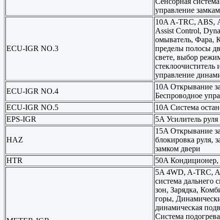
Сенсорная система
управление замкам
10A A-TRC, ABS, А
Assist Control, Dy
омыватель, Фара, 
ECU-IGR NO.3
пределы полосы дв
свете, выбор режи
стеклоочиститель 
управление динам
10A Открывание за
ECU-IGR NO.4
Беспроводное упра
ECU-IGR NO.5
10A Система остан
EPS-IGR
5A Усилитель руля
15A Открывание за
HAZ
блокировка руля, 
замком двери
HTR
50A Кондиционер, 
5A 4WD, A-TRC, AB
система дальнего 
зон, Зарядка, Ком
горы, Динамически
динамическая подв
Система подогрева