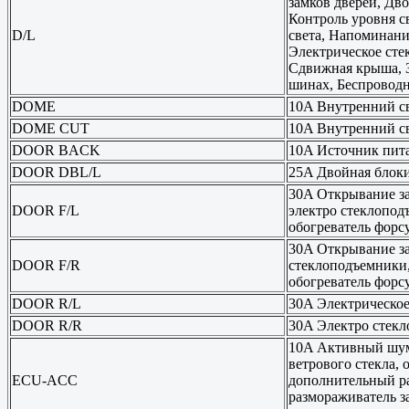
замков дверей, Дв
Контроль уровня с
D/L
света, Напоминани
Электрическое сте
Сдвижная крыша, З
шинах, Беспроводн
DOME
10A Внутренний с
DOME CUT
10A Внутренний с
DOOR BACK
10A Источник пит
DOOR DBL/L
25A Двойная блок
30A Открывание зад
DOOR F/L
электро стеклоподъ
обогреватель форс
30A Открывание зад
DOOR F/R
стеклоподъемники,
обогреватель форс
DOOR R/L
30A Электрическое
DOOR R/R
30A Электро стек
10A Активный шумо
ветрового стекла,
ECU-ACC
дополнительный ра
размораживатель з