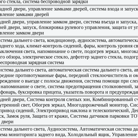
го стекла, система беспроводной зарядки
дней двери, управление замками дверей, система входа и запуск
вление замками дверей
дней двери, управление замком двери, система въезда и запуска
ней двери, запуск, блокировка рулевого управления, защита от у
вление замком двери
тема дальнего света, кондиционер, аудиосистема, автоматическа
аднего хода, климат-контроль сидений, фары, контроль уровня св
ыключения света, напоминание о свете, подогрев зеркал, многок
о обзора, электрическое стекло, дефотгер заднего стекла, подо
беспроводная зарядная система
истема дальнего света, автоматическая система дальнего света,
ередние противотуманные фары, передний стеклоочиститель и омы
реждение о выезде с полосы движения, система помощи при сле
 напоминание о свете, система предотвращения столкновений, з
 фонарь, буксировка прицепа, указатель поворота и предупрежд
дней двери, Система контроля слепых зон, Комбинированный сче
тренний свет, Обогрев зеркал, Многодорожечный монитор, Сист
привод сидений, Электропривод наклона и телескопический, Деф
ск, Замок руля, Защита от кражи, Система датчиков парковки 
 двери
стема дальнего света, Аудиосистема, Автоматическая система д
тема мониторинга заднего вида, Холодильный ящик, Управление 