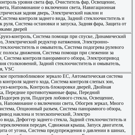
онтроль уровня света фар, Очиститель фар, Освещение,
света, Напоминание о включении света, Навигационная
ектрическая задняя дверь, Электрический наклон и
Система контроля заднего вида, Задний стеклоочиститель и
руля, Система остановки и запуска, Задняя фара, Защита от
мками дверей
Круиз-контроль, Система помощи при спуске, Динамический
з, Электрический редуктор натяжения, Электронно-
теклоочиститель и омыватель, Система подогрева рулевого
е с полосы движения, Система помощи при слежении за
, Система контроля панорамного обзора, Электропривод
ия столкновений, Задний стеклоочиститель и омыватель,
ля, VSC
ское противобликовое зеркало EC, Автоматическая система
 контроля заднего хода, Система контроля слепых зон,
уиз-контроль, Контроль блокировки дверей, Двойная
ска, Передние противотуманные фары, Передний
 Подогрев руля, Подогрев лобового стекла, Освещение,
, Напоминание о включении света, Обогрев зеркал, Много
истема, Опционный разъем, Система панорамного обзора,
ривод наклона и телескопический, Электро
вида, Дефоггер заднего стекла, Задний стеклоочиститель и
переключения передач, Сдвижная крыша, Запуск двигателя,
ащита от угона, Система предупреждения о давлении в шинах,