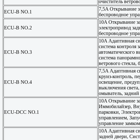
очиститель ветрово
7,5A Открывание за
ECU-B NO.1
беспроводное упра
10A Открывание за
ECU-B NO.2
электропривод зад
беспроводное упра
10A Адаптивная сис
система контроля з
ECU-B NO.3
автоматического в
система панорамног
ветрового стекла, 
7,5A Адаптивная с
круиз-контроль, п
ECU-B NO.4
освещение, предуп
выключения света,
омыватель, задний
10A Открывание за
Иммобилайзер, Вну
ECU-DCC NO.1
парковки, Электро
управлением, Запу
управление замком
10A Адаптивная си
задней двери, Сис