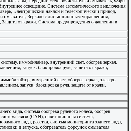
уманные фары, Передний стеклоочиститель и омыватель, Фары,
 Внутреннее освещение, Система автоматического выключения
 дверь, Электрический наклон и телескопический привод,
 и омыватель, Зеркало с дистанционным управлением,
, Защита от кражи, Система предупреждения о давлении в
 систему, иммобилайзер, внутренний свет, обогрев зеркал,
авлением, запуск, блокировка руля, защита от кражи,
 иммобилайзер, внутренний свет, обогрев зеркал, электро
влением, запуск, блокировка руля, защита от кражи,
его вида, система обогрева рулевого колеса, обогрев
 система связи (CAN), навигационная система,
орамного вида, розетка, система мониторинга заднего вида,
становки и запуска, обогреватель форсунок омывателя,