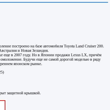
ние построено на базе автомобиля Toyota Land Cruiser 200.
встралия и Новая Зеландия.
е еще в 2007 году. Но в Японии продажи Lexus LX, причём
е омоложение. Будучи еще не самой дорогой моделью в ряду
утреннем японском рынке.
25)
акрыт защитной крышкой.