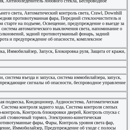
ля, Антиобледенитель лобового стекла, Беспроводное
него света, Автоматический контроль света, Crawl, Downhill
Передняя противотуманная фара, Передний стеклоочиститель и
и старте на подъеме, Освещение, предупреждение о выезде за
система автоматического выключения света, напоминание о
толкновений, задний противотуманный фонарь, задний
орота и предупреждение об опасности, комплексное
ка, Иммобилайзер, Запуск, Блокировка руля, Защита от кражи,
 система въезда и запуска, система иммобилайзера, запуск,
едупреждающие сигналы об опасности, беспроводное управление
ая подвеска, Кондиционер, Аудиосистема, Автоматическая
, Система контроля заднего хода, Система контроля слепых
-контроль, Контроль блокировки дверей, Контроль спуска с
кий стояночный тормоз, Электронно-кинетическая
ротивотуманные фары, Фары, Контроль уровня света фар,
щение, Иммобилайзер, Предупреждение об уходе с полосы