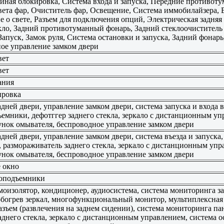
ойная блокировка, Система входа и запуска, Передние противот
вета фар, Очиститель фар, Освещение, Система иммобилайзера,
е о свете, Разъем для подключения опций, Электрическая задняя
кло, Задний противотуманный фонарь, Задний стеклоочиститель
апуск, Замок руля, Система остановки и запуска, Задний фонарь
ое управление замком двери
вет
вет
ания
ировка
ней двери, управление замком двери, система запуска и входа в
емники, дефотггер заднего стекла, зеркало с дистанционным упр
унок омывателя, беспроводное управление замком двери
ней двери, управление замком двери, система въезда и запуска,
 размораживатель заднего стекла, зеркало с дистанционным упра
унок омывателя, беспроводное управление замком двери
 окно
лоподъемники
изолятор, кондиционер, аудиосистема, система мониторинга задн
 обогрев зеркал, многофункциональный монитор, мультиплексная
зъем (развлечения на заднем сидении), система мониторинга пан
аднего стекла, зеркало с дистанционным управлением, система о