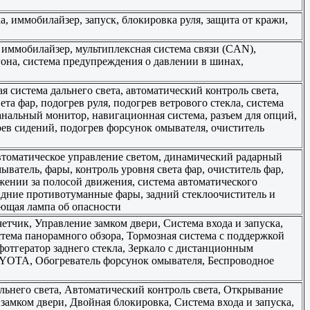
а, иммобилайзер, запуск, блокировка руля, защита от кражи,
, иммобилайзер, мультиплексная система связи (CAN),
гона, система предупреждения о давлении в шинах,
я система дальнего света, автоматический контроль света,
ета фар, подогрев руля, подогрев ветрового стекла, система
анальный монитор, навигационная система, разъем для опций,
грев сидений, подогрев форсунок омывателя, очиститель
 автоматическое управление светом, динамический радарный
ватель, фары, контроль уровня света фар, очиститель фар,
жении за полосой движения, система автоматического
адние противотуманные фары, задний стеклоочиститель и
ающая лампа об опасности
тчик, Управление замком двери, Система входа и запуска,
ема панорамного обзора, Тормозная система с поддержкой
отгератор заднего стекла, Зеркало с дистанционным
TOYOTA, Обогреватель форсунок омывателя, Беспроводное
альнего света, Автоматический контроль света, Открывание
замком двери, Двойная блокировка, Система входа и запуска,