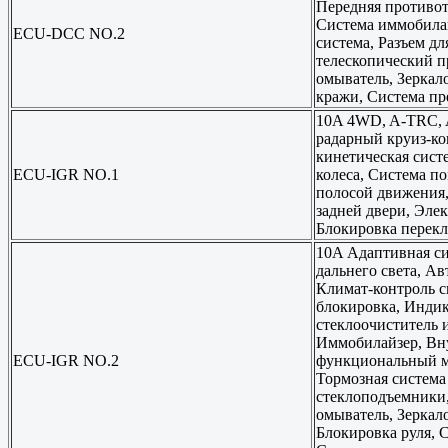
Передняя противот
Система иммобилай
ECU-DCC NO.2
система, Разъем дл
телескопический п
омыватель, Зеркал
кражи, Система пр
10A 4WD, A-TRC, A
радарный круиз-ко
кинетическая сист
ECU-IGR NO.1
колеса, Система п
полосой движения,
задней двери, Эле
Блокировка перекл
10A Адаптивная си
дальнего света, Ав
Климат-контроль с
блокировка, Индик
стеклоочиститель 
Иммобилайзер, Вну
ECU-IGR NO.2
функциональный мо
Тормозная система
стеклоподъемники,
омыватель, Зеркал
Блокировка руля, С