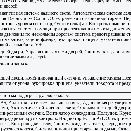
 TOYOTA Parking Assist-Sensor, Обогреватель форсунок омывате
и дверей
даптивная система дальнего света, Автоматическая система даль
namic Radar Cruise Control, Электрический стояночный тормоз, 
Контроль уровня света фар, Очиститель фар, Контроль помощи пр
ижения, система помощи при прослеживании полосы движения, 
ма движения по нескольким дорогам, система предотвращения с
и омыватель, задний фонарь, буксировка прицепа, указатель пов
икой автомобиля, VSC
дней двери, Управление замками дверей, Система въезда и запус
вление замками дверей
овки и запуска
дней двери, комбинированный счетчик, управление замком двери,
защита от угона, буксировка прицепа, указатели поворота и пр
система подогрева рулевого колеса
S, Адаптивная система дальнего света, Адаптивная регулируем
света, Автоматический контроль света, Открывание задней двери
бинированный счетчик, Вентилятор охлаждения, Ползунок, Круиз
й радарный круиз-контроль, Индикатор ECT и A/T, Электричес
еска, Контроль двигателя, Система входа и запуска, Передние п
 рулевого колеса, Система помощи при старте на подъеме, Осве