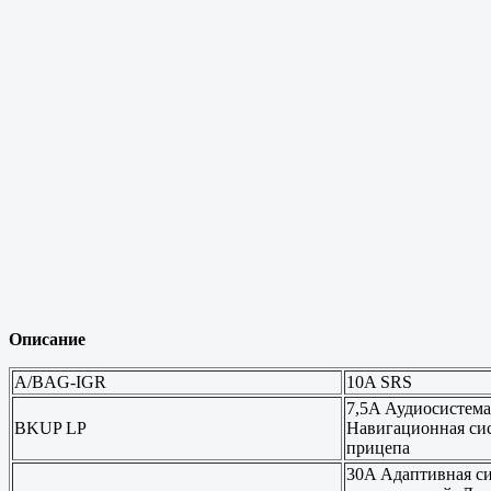
Описание
A/BAG-IGR
10A SRS
7,5A Аудиосистема
BKUP LP
Навигационная сис
прицепа
30A Адаптивная си