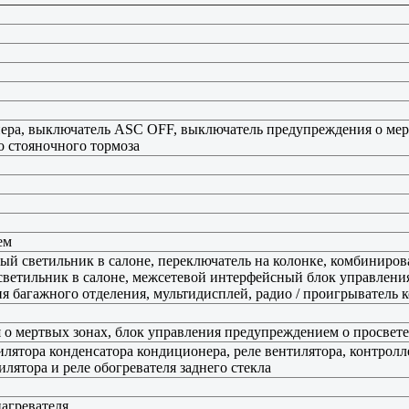
нера, выключатель ASC OFF, выключатель предупреждения о мер
о стояночного тормоза
ем
й светильник в салоне, переключатель на колонке, комбиниро
 светильник в салоне, межсетевой интерфейсный блок управлени
я багажного отделения, мультидисплей, радио / проигрыватель 
 о мертвых зонах, блок управления предупреждением о просвете
лятора конденсатора кондиционера, реле вентилятора, контролле
илятора и реле обогревателя заднего стекла
нагревателя