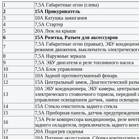
1
7,5А Габаритные огни (слева)
2
15А Прикуриватель
3
10А Катушка зажигания
4
7,5А Стартер
5
20А Люк на крыше
6
15А Розетка, Разъем для аксессуаров
7,5А Габаритные огни (правые), ЭБУ кондицио
7
режимов движения, выключатель электрическог
8
7,5А Наружные зеркала
9
7,5А ЭБУ двигателя и реле топливного насоса
10
7,5А Блок управления
11
10А Задний противотуманный фонарь
12
15А Центральный замок, Диагностический разъ
10А ЭБУ кондиционера, ЭБУ камеры, центральны
13
электрического стояночного тормоза, передний
управление освещением датчик, лампа освещени
14
15А Стекло очиститель заднего стекла
15
7,5А Приборная панель, датчик предупреждения
7,5А Реле компрессора кондиционера, реле венти
16
заднего охладителя, переключатель заднего вент
17
20А Подогрев сиденья
18
10А Питание аксессуаров, Сборка контроллера 