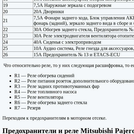
19
7,5А Наружные зеркала с подогревом
20
20А Дворники
7,5А Фонари заднего хода, Блок управления А
21
фонарь (задний), зеркало заднего вида в сборе 
22
30А Обогрев заднего стекла, Предохранитель №1
23
30А Реле электродвигателя вентилятора отопите
24
40А Сиденья с электроприводом
25
10А Аудио система, Реле гнезда для аксессуаро
26
15А Предохранитель № 13 и ETACS-ECU
Что относительно реле, то у них следующая расшифровка, то ес
R1 — Реле обогрева сидений
R2 — Реле питания розеток дополнительного оборудован
R3 — Реле задних противотуманных фар
R4 — Реле топливного насоса
R5 — Реле вентилятора
R6 — Реле обогрева заднего стекла
R7 — Резерв
Переходим к предохранителям в моторном отсеке.
Предохранители и реле Mitsubishi Pajer