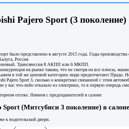
shi Pajero Sport (3 поколение) 
т было представлено в августе 2015 года. Годы производства c
Калуга, Россия
ензиновый. Трансмиссия 8 АКПП или 6 МКПП.
онкуренция на рынке такова, что не смотря на все плюсы, машина
кажем в той же ценовой категории люди предпочитают Прадо. Но э
shi Pajero Sport 3, сколько о конкретике связанной с этим авто
и у вас что-либо отказало из электрики, то в первую очередь с
торном отсеке. Начнем с предохранителей в салоне
o Sport (Митсубиси 3 поколение) в салон
е к водительской двери.