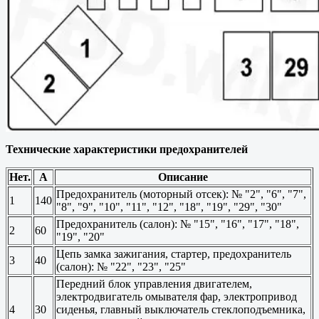
Технические характеристики предохранителей
Нет.
А
Описание
Предохранитель (моторный отсек): № "2", "6", "7",
1
140
"8", "9", "10", "11", "12", "18", "19", "29", "30"
Предохранитель (салон): № "15", "16", "17", "18",
2
60
"19", "20"
Цепь замка зажигания, стартер, предохранитель
3
40
(салон): № "22", "23", "25"
Передний блок управления двигателем,
электродвигатель омывателя фар, электропривод
4
30
сиденья, главный выключатель стеклоподъемника,