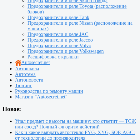
Предохранители и реле Skoda Шкода
Предохранители и реле Toyota (расположение
блоков)
Предохранители и реле Tank
Предохранители и реле Nissan (расположение на
машинах)
Предохранители и реле JAC
Предохранители и реле Jaecoo
Предохранители и реле Volvo
Предохранители и реле Volkswagen
Расшифровка с крышки
Autosecret.net
Автошкола
Автотема
Автоновости
Тюнинг
Руководства по ремонту машин
Магазин "Autosecret.net"
Новое:
Упал предмет с высоты на машину: кто ответит — ТСЖ
или сосед? Полный алгоритм действий
Как и какое выбрать автостекло FYG, XYG, БОР, AGC:
от технологии до производителя