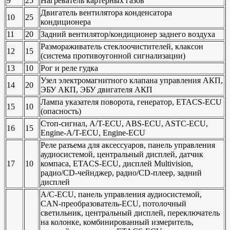
9
25
Нагреватель картерных газов
Двигатель вентилятора конденсатора
10
25
кондиционера
11
20
Задний вентилятор/кондиционер заднего воздуха
Размораживатель стеклоочистителей, клаксон
12
15
(система противоугонной сигнализации)
13
10
Рог и реле гудка
Узел электромагнитного клапана управления АКП,
14
20
ЭБУ АКП, ЭБУ двигателя АКП
Лампа указателя поворота, генератор, ETACS-ECU
15
10
(опасность)
Стоп-сигнал, A/T-ECU, ABS-ECU, ASTC-ECU,
16
15
Engine-A/T-ECU, Engine-ECU
Реле разъема для аксессуаров, панель управления
аудиосистемой, центральный дисплей, датчик
17
10
компаса, ETACS-ECU, дисплей Multivision,
радио/CD-чейнджер, радио/CD-плеер, задний
дисплей
A/C-ECU, панель управления аудиосистемой,
CAN-преобразователь-ECU, потолочный
светильник, центральный дисплей, переключатель
на колонке, комбинированный измеритель,