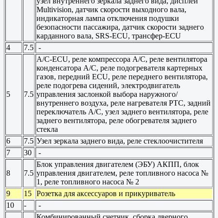
узел внутреннего зеркала заднего вида, дисплей
Multivision, датчик скорости выходного вала,
индикаторная лампа отключения подушки
безопасности пассажира, датчик скорости заднего
карданного вала, SRS-ECU, трансфер-ECU
4
7.5
-
A/C-ECU, реле компрессора A/C, реле вентилятора
конденсатора A/C, реле подогревателя картерных
газов, передний ECU, реле переднего вентилятора,
реле подогрева сидений, электродвигатель
5
7.5
управления заслонкой выбора наружного/
внутреннего воздуха, реле нагревателя PTC, задний
переключатель A/C, узел заднего вентилятора, реле
заднего вентилятора, реле обогревателя заднего
стекла
6
7.5
Узел зеркала заднего вида, реле стеклоочистителя
7
30
-
Блок управления двигателем (ЭБУ) АКПП, блок
8
7.5
управления двигателем, реле топливного насоса №
1, реле топливного насоса № 2
9
15
Розетка для аксессуаров и прикуриватель
10
-
-
Комбинированный счетчик, сборка дверного