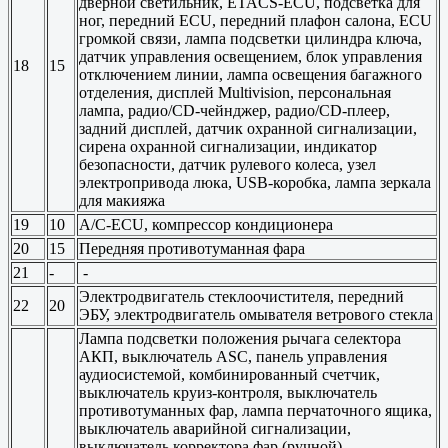
дверной светильник, ETACS-ECU, подсветка для
ног, передний ECU, передний плафон салона, ECU
громкой связи, лампа подсветки цилиндра ключа,
датчик управления освещением, блок управления
18
15
отключением линии, лампа освещения багажного
отделения, дисплей Multivision, персональная
лампа, радио/CD-чейнджер, радио/CD-плеер,
задний дисплей, датчик охранной сигнализации,
сирена охранной сигнализации, индикатор
безопасности, датчик рулевого колеса, узел
электропривода люка, USB-коробка, лампа зеркала
для макияжа
19
10
A/C-ECU, компрессор кондиционера
20
15
Передняя противотуманная фара
21
-
-
Электродвигатель стеклоочистителя, передний
22
20
ЭБУ, электродвигатель омывателя ветрового стекла
Лампа подсветки положения рычага селектора
АКП, выключатель ASC, панель управления
аудиосистемой, комбинированный счетчик,
выключатель круиз-контроля, выключатель
противотуманных фар, лампа перчаточного ящика,
выключатель аварийной сигнализации,
выключатель корректора фар (ручной),