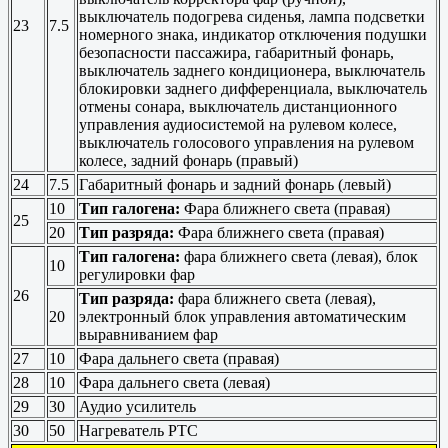
выключатель подогрева сиденья, лампа подсветки
23
7.5
номерного знака, индикатор отключения подушки
безопасности пассажира, габаритный фонарь,
выключатель заднего кондиционера, выключатель
блокировки заднего дифференциала, выключатель
отмены сонара, выключатель дистанционного
управления аудиосистемой на рулевом колесе,
выключатель голосового управления на рулевом
колесе, задний фонарь (правый)
24
7.5
Габаритный фонарь и задний фонарь (левый)
10
Тип галогена:
Фара ближнего света (правая)
25
20
Тип разряда:
Фара ближнего света (правая)
Тип галогена:
фара ближнего света (левая), блок
10
регулировки фар
26
Тип разряда:
фара ближнего света (левая),
20
электронный блок управления автоматическим
выравниванием фар
27
10
Фара дальнего света (правая)
28
10
Фара дальнего света (левая)
29
30
Аудио усилитель
30
50
Нагреватель PTC