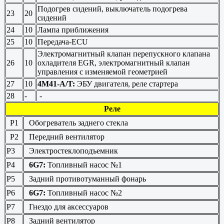
Подогрев сидений, выключатель подогрева
23
20
сидений
24
10
Лампа приближения
25
10
Передача-ECU
Электромагнитный клапан перепускного клапана
26
10
охладителя EGR, электромагнитный клапан
управления с изменяемой геометрией
27
10
4M41-A/T:
ЭБУ двигателя, реле стартера
28
-
-
Реле
Р1
Обогреватель заднего стекла
Р2
Передний вентилятор
Р3
Электростеклоподъемник
Р4
6G7:
Топливный насос №1
Р5
Задний противотуманный фонарь
Р6
6G7:
Топливный насос №2
Р7
Гнездо для аксессуаров
Р8
Задний вентилятор