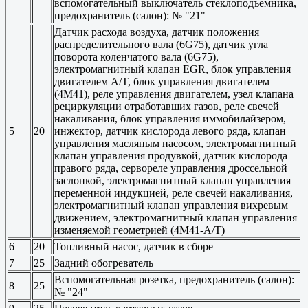
вспомогательный выключатель стеклоподъемника,
предохранитель (салон): № "21"
Датчик расхода воздуха, датчик положения
распределительного вала (6G75), датчик угла
поворота коленчатого вала (6G75),
электромагнитный клапан EGR, блок управления
двигателем A/T, блок управления двигателем
(4M41), реле управления двигателем, узел клапана
рециркуляции отработавших газов, реле свечей
накаливания, блок управления иммобилайзером,
5
20
инжектор, датчик кислорода левого ряда, клапан
управления масляным насосом, электромагнитный
клапан управления продувкой, датчик кислорода
правого ряда, сервореле управления дроссельной
заслонкой, электромагнитный клапан управления
переменной индукцией, реле свечей накаливания,
электромагнитный клапан управления вихревым
движением, электромагнитный клапан управления
изменяемой геометрией (4M41-A/T)
6
20
Топливный насос, датчик в сборе
7
25
Задний обогреватель
Вспомогательная розетка, предохранитель (салон):
8
25
№ "24"