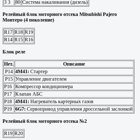
3
3
80
Система накаливания (дизель)
Релейный блок моторного отсека Mitsubishi Pajero
Монтеро (4 поколение)
R17
R18
R19
R14
R15
R16
Блок реле
Нет.
Описание
Р14
4M41:
Стартер
Р15
Управление двигателем
Р16
Компрессор кондиционера
Р17
Клапан АБС
Р18
4M41:
Нагреватель картерных газов
Р19
6G7:
Сервопривод управления дроссельной заслонкой
Релейный блок моторного отсека №2
R19
R20