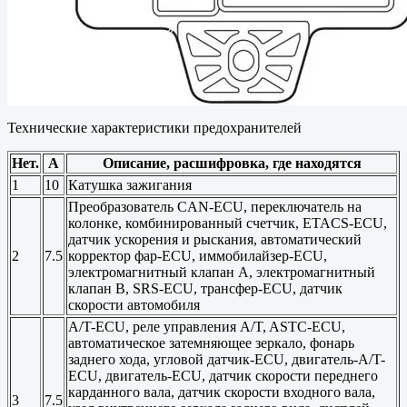
Технические характеристики предохранителей
Нет.
А
Описание, расшифровка, где находятся
1
10
Катушка зажигания
Преобразователь CAN-ECU, переключатель на
колонке, комбинированный счетчик, ETACS-ECU,
датчик ускорения и рыскания, автоматический
2
7.5
корректор фар-ECU, иммобилайзер-ECU,
электромагнитный клапан A, электромагнитный
клапан B, SRS-ECU, трансфер-ECU, датчик
скорости автомобиля
A/T-ECU, реле управления A/T, ASTC-ECU,
автоматическое затемняющее зеркало, фонарь
заднего хода, угловой датчик-ECU, двигатель-A/T-
ECU, двигатель-ECU, датчик скорости переднего
карданного вала, датчик скорости входного вала,
3
7.5