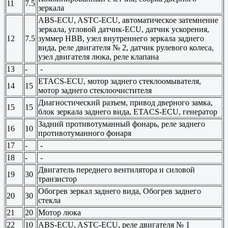
11
7.5
зеркала
ABS-ECU, ASTC-ECU, автоматическое затемнение
зеркала, угловой датчик-ECU, датчик ускорения,
12
7.5
зуммер HBB, узел внутреннего зеркала заднего
вида, реле двигателя № 2, датчик рулевого колеса,
узел двигателя люка, реле клапана
13
-
-
ETACS-ECU, мотор заднего стеклоомывателя,
14
15
мотор заднего стеклоочистителя
Диагностический разъем, привод дверного замка,
15
15
блок зеркала заднего вида, ETACS-ECU, генератор
Задний противотуманный фонарь, реле заднего
16
10
противотуманного фонаря
17
-
-
18
-
-
Двигатель переднего вентилятора и силовой
19
30
транзистор
Обогрев зеркал заднего вида, Обогрев заднего
20
30
стекла
21
20
Мотор люка
22
10
ABS-ECU, ASTC-ECU, реле двигателя № 1