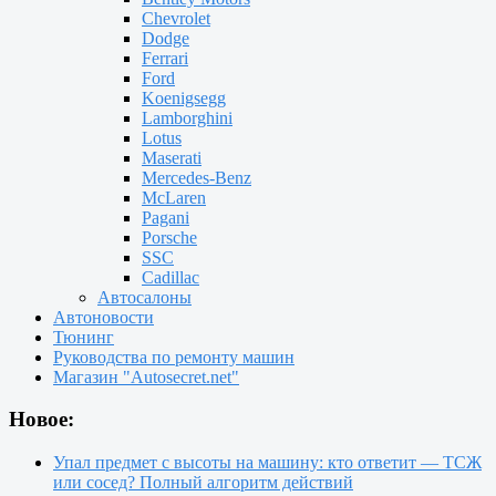
Chevrolet
Dodge
Ferrari
Ford
Koenigsegg
Lamborghini
Lotus
Maserati
Mercedes-Benz
McLaren
Pagani
Porsche
SSC
Cadillac
Автосалоны
Автоновости
Тюнинг
Руководства по ремонту машин
Магазин "Autosecret.net"
Новое:
Упал предмет с высоты на машину: кто ответит — ТСЖ
или сосед? Полный алгоритм действий