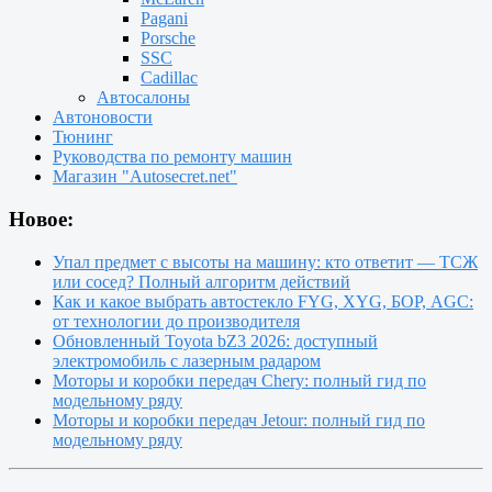
Pagani
Porsche
SSC
Cadillac
Автосалоны
Автоновости
Тюнинг
Руководства по ремонту машин
Магазин "Autosecret.net"
Новое:
Упал предмет с высоты на машину: кто ответит — ТСЖ
или сосед? Полный алгоритм действий
Как и какое выбрать автостекло FYG, XYG, БОР, AGC:
от технологии до производителя
Обновленный Toyota bZ3 2026: доступный
электромобиль с лазерным радаром
Моторы и коробки передач Chery: полный гид по
модельному ряду
Моторы и коробки передач Jetour: полный гид по
модельному ряду