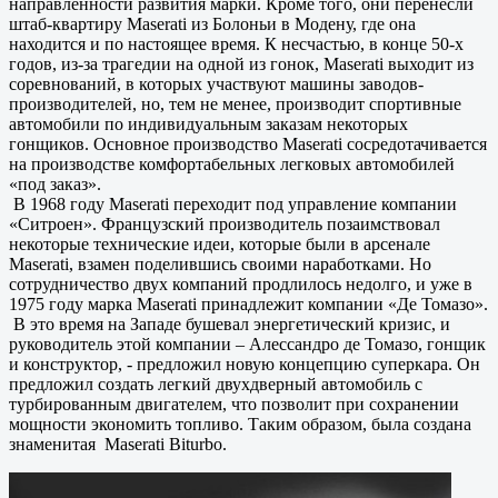
направленности развития марки. Кроме того, они перенесли
штаб-квартиру Maserati из Болоньи в Модену, где она
находится и по настоящее время. К несчастью, в конце 50-х
годов, из-за трагедии на одной из гонок, Maserati выходит из
соревнований, в которых участвуют машины заводов-
производителей, но, тем не менее, производит спортивные
автомобили по индивидуальным заказам некоторых
гонщиков. Основное производство Maserati сосредотачивается
на производстве комфортабельных легковых автомобилей
«под заказ».
В 1968 году Maserati переходит под управление компании
«Ситроен». Французский производитель позаимствовал
некоторые технические идеи, которые были в арсенале
Maserati, взамен поделившись своими наработками. Но
сотрудничество двух компаний продлилось недолго, и уже в
1975 году марка Maserati принадлежит компании «Де Томазо».
В это время на Западе бушевал энергетический кризис, и
руководитель этой компании – Алессандро де Томазо, гонщик
и конструктор, - предложил новую концепцию суперкара. Он
предложил создать легкий двухдверный автомобиль с
турбированным двигателем, что позволит при сохранении
мощности экономить топливо. Таким образом, была создана
знаменитая Maserati Biturbo.