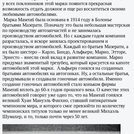
у всех поклонников этой марки появится прекрасная
возможность отдать должное и еще раз восхититься своими
любимыми автомобилями.
Марка Maserati была основана в 1914 году в Болонье
братьями Мазерати. Поначалу это была небольшая мастерская
по производству автозапчастей и не занималась
производством автомобилей. Но с каждым годом компания
разрасталась, и вскоре занялась проектированием и
производством автомобилей. Каждый из братьев Мазерати, а
их было шестеро – Карло, Биндо, Альфьери, Марио, Этторе,
Эрнесто – внесли свой вклад в развитие компании. Марио
придумал знаменитый трезубец, который красуется на капоте
автомобилей этой марки. Альфьери гонялся на созданных
братьями автомобилях на автогонках. Ну, а остальные братья,
придумывали и создавали гоночные автомобили. Именно
создание гоночных автомобилей стало коньком фирмы
Maserati вплоть до 60-х годов прошлого века. О качестве этих
автомобилей говорит уже одно то, что на Maserati гонялся
великий Хуан Мануэль Фанхио, ставший пятикратным
чемпионом мира, и которого смог превзойти по количеству
чемпионских титулов только не менее великий Михаэль
Шумахер, и то, только почти через 50 лет.