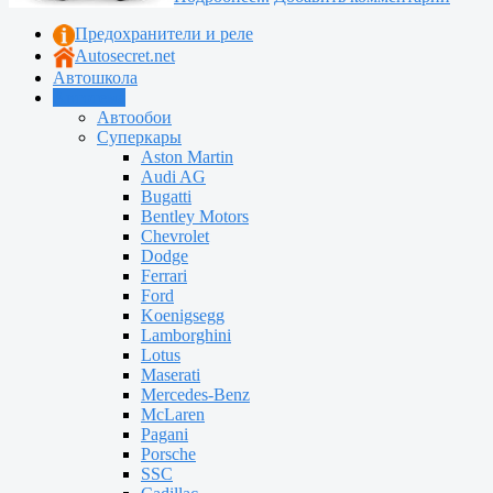
Предохранители и реле
Autosecret.net
Автошкола
Автотема
Автообои
Суперкары
Aston Martin
Audi AG
Bugatti
Bentley Motors
Chevrolet
Dodge
Ferrari
Ford
Koenigsegg
Lamborghini
Lotus
Maserati
Mercedes-Benz
McLaren
Pagani
Porsche
SSC