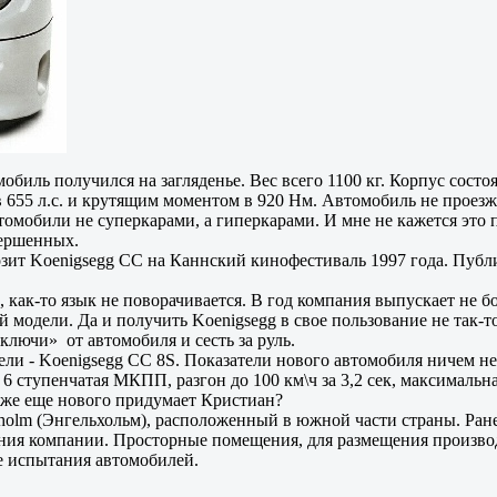
биль получился на загляденье. Вес всего 1100 кг. Корпус состо
 655 л.с. и крутящим моментом в 920 Нм. Автомобиль не проезжал,
втомобили не суперкарами, а гиперкарами. И мне не кажется это
вершенных.
ит Koenigsegg CC на Каннский кинофестиваль 1997 года. Публик
, как-то язык не поворачивается. В год компания выпускает не б
й модели. Да и получить Koenigsegg в свое пользование не так-
лючи» от автомобиля и сесть за руль.
одели - Koenigsegg CC 8S. Показатели нового автомобиля ничем н
6 ступенчатая МКПП, разгон до 100 км\ч за 3,2 сек, максимальна
о же еще нового придумает Кристиан?
elholm (Энгельхольм), расположенный в южной части страны. Ра
ия компании. Просторные помещения, для размещения производст
е испытания автомобилей.