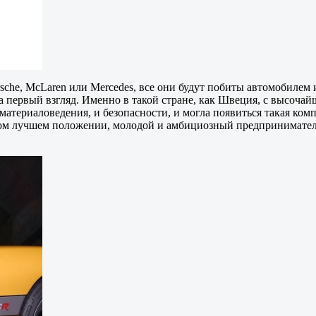
orsche, McLaren или Mercedes, все они будут побиты автомобиле
а первый взгляд. Именно в такой стране, как Швеция, с высочай
атериаловедения, и безопасности, и могла появиться такая ком
амом лучшем положении, молодой и амбициозный предпринимател