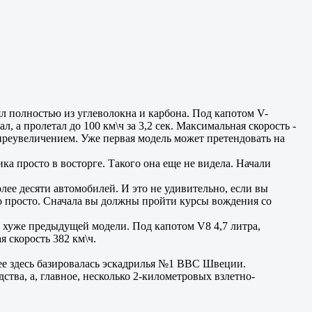
ял полностью из углеволокна и карбона. Под капотом V-
 а пролетал до 100 км\ч за 3,2 сек. Максимальная скорость -
 преувеличением. Уже первая модель может претендовать на
а просто в восторге. Такого она еще не видела. Начали
олее десяти автомобилей. И это не удивительно, если вы
то просто. Сначала вы должны пройти курсы вождения со
е хуже предыдущей модели. Под капотом V8 4,7 литра,
я скорость 382 км\ч.
нее здесь базировалась эскадрилья №1 ВВС Швеции.
ва, а, главное, несколько 2-километровых взлетно-