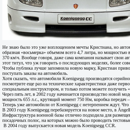
Не знаю было это уже воплощением мечты Кристиана, но автомо
образная «восьмерка» объемом всего 4,7 литра, но мощностью в
370 км\ч. Вообще говоря, даже сама компания называет свои а
этот титул, что уж говорить о последующих моделях, более со
Чтобы публика лучше запомнила новую марку, Кристиан привоз
поступать заказы на автомобиль.
Хотя сказать, что автомобили Koenigsegg производятся серийно
посмотрите еще раз на технические характеристики даже перво
специальным инструктором, и только потом можете получить «к
Через пять лет, в 2002 году начинается производство новой м
мощность 655 л.с., крутящий момент 750 Нм, коробка передач – 
Теперь уже автомобили от Koenigsegg с нетерпением ждут. Чт
В 2003 году Koenigsegg перебазируется на новое место, в Äng
Инфраструктура военной базы отлично подходила для размещен
посадочных полос, на которых можно было проводить тестовы
В 2004 году выпускается новая модель Koenigsegg CCR.