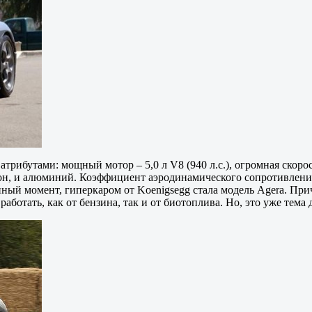
трибутами: мощный мотор – 5,0 л V8 (940 л.с.), огромная скорост
н, и алюминий. Коэффициент аэродинамического сопротивления 
ный момент, гиперкаром от Koenigsegg стала модель Agera. Прич
аботать, как от бензина, так и от биотоплива. Но, это уже тема 