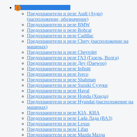
Предохранители и реле
Предохранители и реле Audi (Ауди)
(расположение, обозначение)
Предохранители и реле BMW
Предохранители и реле Bobcat
Предохранители и реле Cadillac
Предохранители и реле Сhery (расположение на
машинах)
Предохранители и реле Chevrolet
Предохранители и реле ГАЗ (Газель, Волга)
Предохранители и реле Деу (Daewoo)
Предохранители и реле Infiniti
Предохранители и реле Iveco
Предохранители и реле Shahman
Предохранители и реле Suzuki Сузуки
Предохранители и реле Haval
Предохранители и реле Honda (Хонда)
Предохранители и реле Hyundai (расположение на
машинах)
Предохранители и реле KIA, КИА
Предохранители и реле Lada Лада (ВАЗ)
Предохранители и реле Lexus
Предохранители и реле Lifan
Предохранители и реле Mazda Мазда