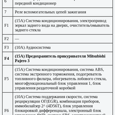
6
передний кондиционер
7
Реле вспомогательных цепей зажигания
(15A) Система кондиционирования, электропривод
F1
зеркал заднего вида на дверях, очиститель/омыватель
заднего стекла
F2
—
F3
(10A) Аудиосистема
(15A) Предохранитель прикуривателя Mitsubishi
F4
Pajero 3
(15A) Система кондиционирования, система ABS,
система экстренного торможения, подогреватель
F5
топливного фильтра, обогреватель лобового стекла,
многофункциональный блок управления 1, блок
управления раздаточной коробкой
(10A) Система поддержания скорости, система
рециркуляции ОГ(EGR), комбинация приборов,
иммобилайзер 2^ (4D56T), блок управления
F6
блокировкой дифференциала, электронный блок