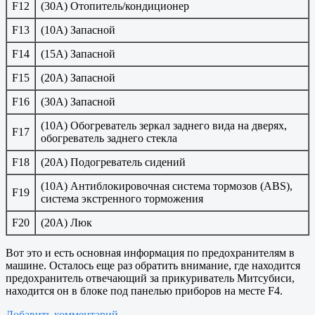
F12
(30A) Отопитель/кондиционер
F13
(10A) Запасной
F14
(15A) Запасной
F15
(20A) Запасной
F16
(30A) Запасной
(10A) Обогреватель зеркал заднего вида на дверях,
F17
обогреватель заднего стекла
F18
(20A) Подогреватель сидений
(10A) Антиблокировочная система тормозов (ABS),
F19
система экстренного торможения
F20
(20A) Люк
Вот это и есть основная информация по предохранителям в
машине. Осталось еще раз обратить внимание, где находится
предохранитель отвечающий за прикуриватель Митсубиси,
находится он в блоке под панелью приборов на месте F4.
Добавить комментарий