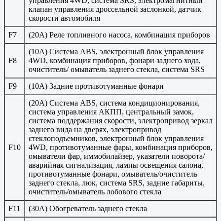
управления 4WD, система SRS, электромагнитный
клапан управления дроссельной заслонкой, датчик
скорости автомобиля
F7
(20A) Реле топливного насоса, комбинация приборов
(10A) Система ABS, электронный блок управления
F8
4WD, комбинация приборов, фонари заднего хода,
очиститель/ омыватель заднего стекла, система SRS
F9
(10A) Задние противотуманные фонари
(20A) Система ABS, система кондиционирования,
система управления АКПП, центральный замок,
система поддержания скорости, электропривод зеркал
заднего вида на дверях, электропривод
стеклоподъемников, электронный блок управления
F10
4WD, противотуманные фары, комбинация приборов,
омыватели фар, иммобилайзер, указатели поворота/
аварийная сигнализация, лампы освещения салона,
противотуманные фонари, омыватель/очиститель
заднего стекла, люк, система SRS, задние габариты,
очиститель/омыватель лобового стекла
F11
(30A) Обогреватель заднего стекла