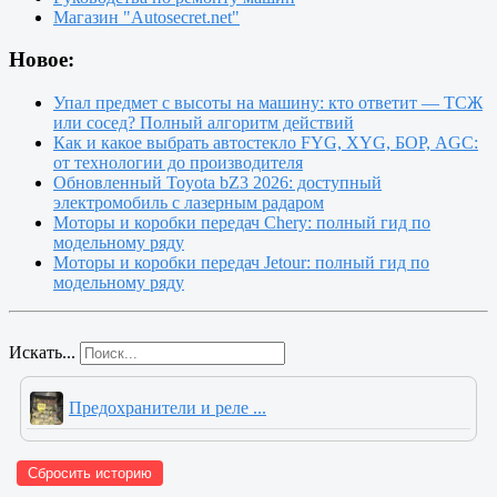
Магазин "Autosecret.net"
Новое:
Упал предмет с высоты на машину: кто ответит — ТСЖ
или сосед? Полный алгоритм действий
Как и какое выбрать автостекло FYG, XYG, БОР, AGC:
от технологии до производителя
Обновленный Toyota bZ3 2026: доступный
электромобиль с лазерным радаром
Моторы и коробки передач Chery: полный гид по
модельному ряду
Моторы и коробки передач Jetour: полный гид по
модельному ряду
Искать...
Предохранители и реле ...
Сбросить историю