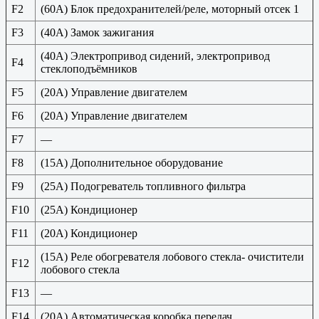
F2
(60A) Блок предохранителей/реле, моторный отсек 1
F3
(40А) Замок зажигания
(40А) Электропривод сидений, электропривод
F4
стеклоподъёмников
F5
(20А) Управление двигателем
F6
(20А) Управление двигателем
F7
—
F8
(15А) Дополнительное оборудование
F9
(25А) Подогреватель топливного фильтра
F10
(25А) Кондиционер
F11
(20А) Кондиционер
(15A) Реле обогревателя лобового стекла- очистители
F12
лобового стекла
F13
—
F14
(20A) Автоматическая коробка передач