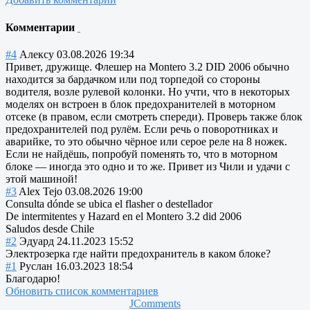
Комментарии
#4
Алексу
03.08.2026 19:34
Привет, дружище. Флешер на Montero 3.2 DID 2006 обычно
находится за бардачком или под торпедой со стороны
водителя, возле рулевой колонки. Но учти, что в некоторых
моделях он встроен в блок предохранителей в моторном
отсеке (в правом, если смотреть спереди). Проверь также блок
предохранителей под рулём. Если речь о поворотниках и
аварийке, то это обычно чёрное или серое реле на 8 ножек.
Если не найдёшь, попробуй поменять то, что в моторном
блоке — иногда это одно и то же. Привет из Чили и удачи с
этой машиной!
#3
Alex Tejo
03.08.2026 19:00
Consulta dónde se ubica el flasher o destellador
De intermitentes y Hazard en el Montero 3.2 did 2006
Saludos desde Chile
#2
Эдуард
24.11.2023 15:52
Электрозерка где найти предохранитель в каком блоке?
#1
Руслан
16.03.2023 18:54
Благодарю!
Обновить список комментариев
JComments