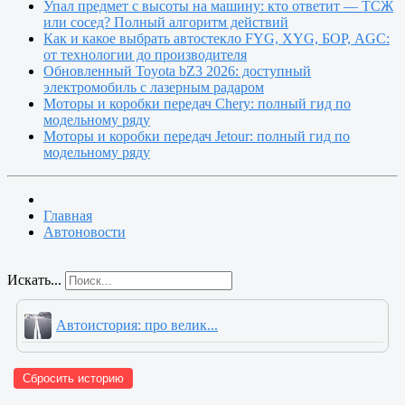
Упал предмет с высоты на машину: кто ответит — ТСЖ
или сосед? Полный алгоритм действий
Как и какое выбрать автостекло FYG, XYG, БОР, AGC:
от технологии до производителя
Обновленный Toyota bZ3 2026: доступный
электромобиль с лазерным радаром
Моторы и коробки передач Chery: полный гид по
модельному ряду
Моторы и коробки передач Jetour: полный гид по
модельному ряду
Главная
Автоновости
Искать...
Автоистория: про велик...
Сбросить историю