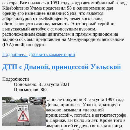
сектора. Все началось в 1951 году, когда автомобильный завод
Kässbohrer из Ульма представил S8 и одновременно дал
бренду его нынешнее название: Setra, что является
аббревиатурой от «selbsttragend», немецкого слова,
обозначающего самоокупаемость. Этот первый серийно
выпускаемый автобус с самонесущим кузовом,
расположенным сзади двигателем и прямым приводом на
заднюю ось был представлен на Международном автосалоне
(IAA) во Франкфурте.
Подробнее...
Добавить комментарий
ДТП с Дианой, принцессой Уэльской
Подробности
Обновлено: 31 августа 2021
Просмотров: 862
...после полуночи 31 августа 1997 года
Диана, принцесса Уэльская, которую
ласково называли «народной
принцессой», погибла в автокатастрофе
в Париже. Ей было 36 лет. Кроме того в
аварии погиб ее друг, светская львица