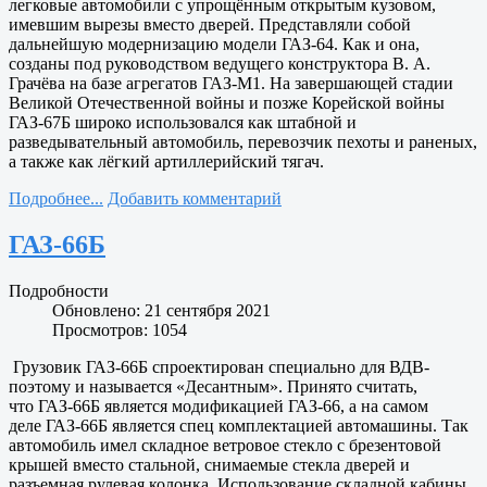
легковые автомобили с упрощённым открытым кузовом,
имевшим вырезы вместо дверей. Представляли собой
дальнейшую модернизацию модели ГАЗ-64. Как и она,
созданы под руководством ведущего конструктора В. А.
Грачёва на базе агрегатов ГАЗ-М1. На завершающей стадии
Великой Отечественной войны и позже Корейской войны
ГАЗ-67Б широко использовался как штабной и
разведывательный автомобиль, перевозчик пехоты и раненых,
а также как лёгкий артиллерийский тягач.
Подробнее...
Добавить комментарий
ГАЗ-66Б
Подробности
Обновлено: 21 сентября 2021
Просмотров: 1054
Грузовик ГАЗ-66Б спроектирован специально для ВДВ-
поэтому и называется «Десантным». Принято считать,
что ГАЗ-66Б является модификацией ГАЗ-66, а на самом
деле ГАЗ-66Б является спец комплектацией автомашины. Так
автомобиль имел складное ветровое стекло с брезентовой
крышей вместо стальной, снимаемые стекла дверей и
разъемная рулевая колонка. Использование складной кабины