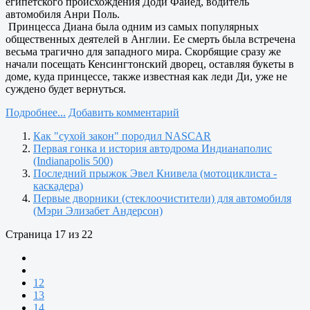
египетского происхождения Доди Файед, водитель
автомобиля Анри Поль.
Принцесса Диана была одним из самых популярных
общественных деятелей в Англии. Ее смерть была встречена
весьма трагично для западного мира. Скорбящие сразу же
начали посещать Кенсингтонский дворец, оставляя букеты в
доме, куда принцессе, также известная как леди Ди, уже не
суждено будет вернуться.
Подробнее...
Добавить комментарий
Как "сухой закон" породил NASCAR
Первая гонка и история автодрома Индианаполис
(Indianapolis 500)
Последний прыжок Эвел Книвела (мотоциклиста -
каскадера)
Первые дворники (стеклоочистители) для автомобиля
(Мэри Элизабет Андерсон)
Страница 17 из 22
12
13
14