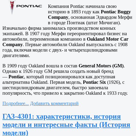
Компания Pontiac начинала свою
историю в 1893 году как
Pontiac Buggy
Company
, основанная Эдвардом Мерфи
в городе Понтиак (штат Мичиган).
Изначально фирма занималась производством конных
экипажей. В 1907 году Мерфи переориентировал бизнес на
автомобили, переименовав компанию в
Oakland Motor Car
Company
. Первые автомобили Oakland выпускались с 1908
года, включая модели с двух- и четырехцилиндровыми
двигателями.
В 1909 году Oakland вошла в состав
General Motors (GM)
.
Однако к 1926 году GM решила создать новый бренд
—
Pontiac
, который позиционировался как доступная
альтернатива Oakland. Первая модель,
Pontiac Six
(1926), с
шестицилиндровым двигателем, быстро завоевала
популярность, что привело к закрытию Oakland к 1933 году.
Подробнее...
Добавить комментарий
ГАЗ-4301: характеристики, история
модели и интересные факты (История
модели)