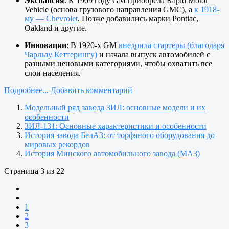
Экспансия
: К 1909 году GM приобрела Rapid Motor
Vehicle (основа грузового направления GMC), а
к 1918-
му — Chevrolet
. Позже добавились марки Pontiac,
Oakland и другие.
Инновации
: В 1920-х GM
внедрила стартеры (благодаря
Чарльзу Кеттерингу)
и начала выпуск автомобилей с
разными ценовыми категориями, чтобы охватить все
слои населения.
Подробнее...
Добавить комментарий
Модельный ряд завода ЗИЛ: основные модели и их
особенности
ЗИЛ-131: Основные характеристики и особенности
История завода БелАЗ: от торфяного оборудования до
мировых рекордов
История Минского автомобильного завода (МАЗ)
Страница 3 из 22
1
2
3