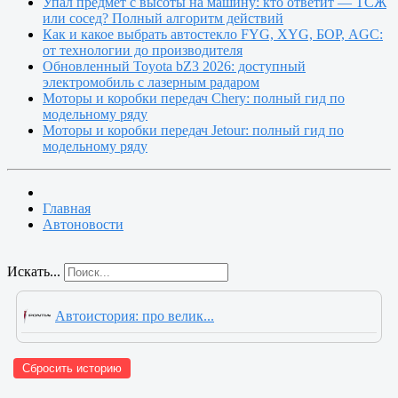
Упал предмет с высоты на машину: кто ответит — ТСЖ
или сосед? Полный алгоритм действий
Как и какое выбрать автостекло FYG, XYG, БОР, AGC:
от технологии до производителя
Обновленный Toyota bZ3 2026: доступный
электромобиль с лазерным радаром
Моторы и коробки передач Chery: полный гид по
модельному ряду
Моторы и коробки передач Jetour: полный гид по
модельному ряду
Главная
Автоновости
Искать...
Автоистория: про велик...
Сбросить историю